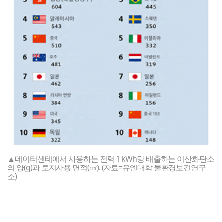
▲데이터센테에서 사용하는 전력 1 kWh당 배출하는 이산화탄소
의 양(g)과 토지사용 면적(㎠). (자료=유엔대학 물환경보건연구
소)