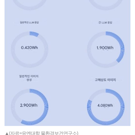
▲(자료=유엔대학 물환경보건연구소)