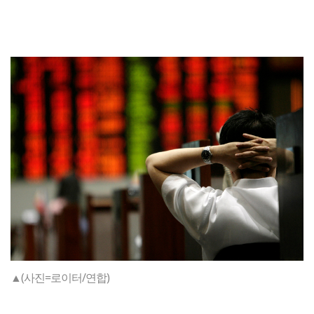
▲(사진=로이터/연합)