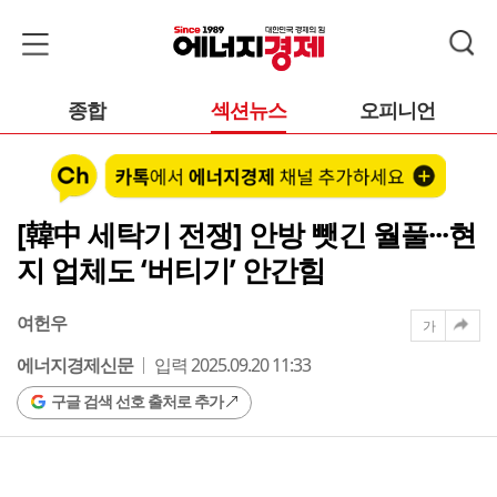
종합
섹션뉴스
오피니언
[韓中 세탁기 전쟁] 안방 뺏긴 월풀···현
지 업체도 ‘버티기’ 안간힘
여헌우
가
에너지경제신문
입력 2025.09.20 11:33
구글 검색 선호 출처로 추가