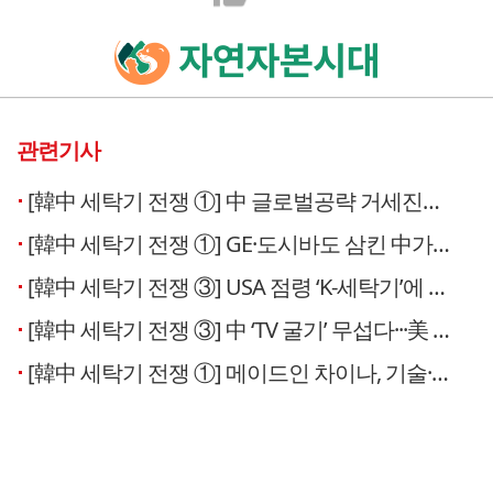
관련기사
[韓中 세탁기 전쟁 ①] 中 글로벌공략 거세진다…삼성·LG ‘K-백색가전’ 최대 위협
[韓中 세탁기 전쟁 ①] GE·도시바도 삼킨 中가전 ‘프리미엄 행보’ 거침없다
[韓中 세탁기 전쟁 ③] USA 점령 ‘K-세탁기’에 中 호시탐탐 틈새공략
[韓中 세탁기 전쟁 ③] 中 ‘TV 굴기’ 무섭다···美 전시장 명당 휩쓴 TCL·하이센스
[韓中 세탁기 전쟁 ①] 메이드인 차이나, 기술·가격·마케팅 ‘3박자 진화’