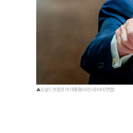
▲도널드 트럼프 미 대통령(사진=로이터/연합)