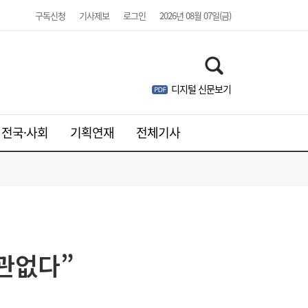
구독신청
기사제보
로그인
2026년 08월 07일(금)
디지털 신문보기
전국·사회
기획연재
전체기사
SK하이닉스, 中 충칭공장 지분 매각 검토
23:44
상관없다”