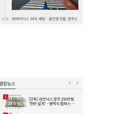
SK하이닉스 54조 베팅…용인엔 D램, 청주는
19:38
낸드
롯데케미칼, 2분기 흑자 전환…첨단소재·정
19:35
밀화학 ‘쌍끌이’
랭킹뉴스
[단독] 삼전닉스 광주 250만평
[
‘한판 설계’…평택식 캠퍼스 들
어선다