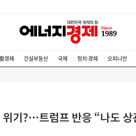
활경제
건설부동산
국제
정치·경제
오피니언
 위기?…트럼프 반응 “나도 