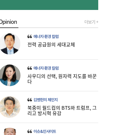
Opinion
더보기 +
금호석화, 2분기 영업익 5배 급증…3분기 수
19:24
익성은 ‘글쎄’
에너지·환경 칼럼
전력 공급원의 세대교체
에너지·환경 칼럼
사우디의 선택, 원자력 지도를 바꾼
다
진에어, 2Q 영업손실 731억…고유가 덫에
19:20
‘적자 전환’
김병헌의 체인지
북중미 월드컵의 BTS와 트럼프, 그
리고 방시혁 유감
이슈&인사이트