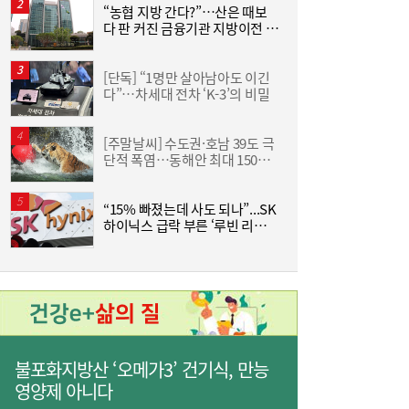
“농협 지방 간다?”…산은 때보
[
다 판 커진 금융기관 지방이전 논
격
사상 최대 실적 이어가는 SK하이닉스…분기
19:32
란
배당 375원
[단독] “1명만 살아남아도 이긴
한
다”…차세대 전차 ‘K-3’의 비밀
기
[주말날씨] 수도권·호남 39도 극
단적 폭염…동해안 최대 150㎜
즈
폭우 비상
“15% 빠졌는데 사도 되나”...SK
하이닉스 급락 부른 ‘루빈 리스
분
크’
통신 3사, AIDC로 실적 개선…남은 과제는
19:26
‘수익성’
불포화지방산 ‘오메가3’ 건기식, 만능
영양제 아니다