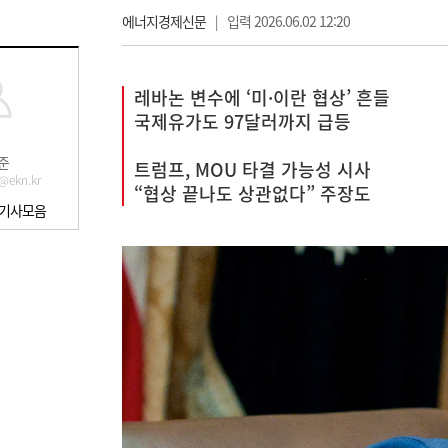
에너지경제신문
|
입력 2026.06.02 12:20
레바논 변수에 ‘미·이란 협상’ 흔들
국제유가도 97달러까지 급등
준
트럼프, MOU 타결 가능성 시사
@ekn.kr
“협상 끝나도 상관없다” 주장도
 기사모음