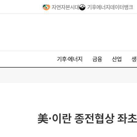
자연자본시대
기후에너지데이터뱅크
기후·에너지
금융
산업
생
美·이란 종전협상 좌초