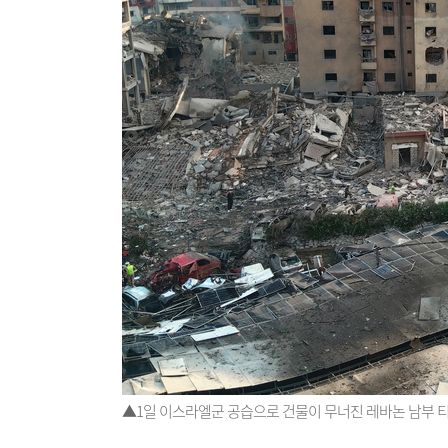
▲1일 이스라엘군 공습으로 건물이 무너진 레바논 남부 티