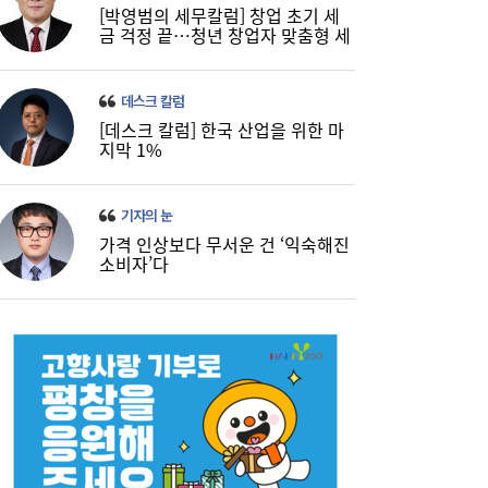
[박영범의 세무칼럼] 창업 초기 세
금 걱정 끝…청년 창업자 맞춤형 세
정 지원 확대
데스크 칼럼
[데스크 칼럼] 한국 산업을 위한 마
지막 1%
기자의 눈
가격 인상보다 무서운 건 ‘익숙해진
소비자’다