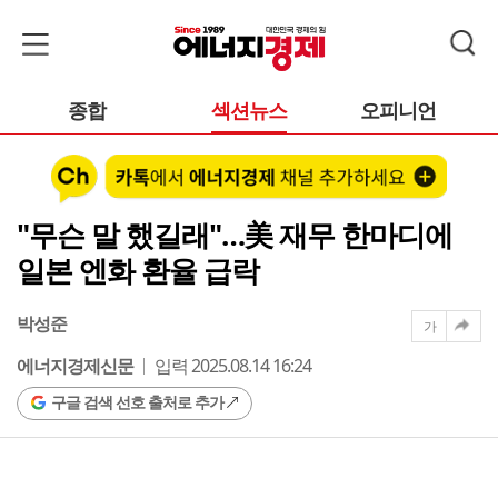
종합
섹션뉴스
오피니언
"무슨 말 했길래"…美 재무 한마디에
일본 엔화 환율 급락
박성준
가
에너지경제신문
입력 2025.08.14 16:24
구글 검색 선호 출처로 추가