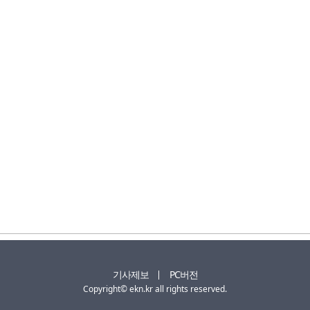
기사제보
PC버전
Copyright© ekn.kr all rights reserved.