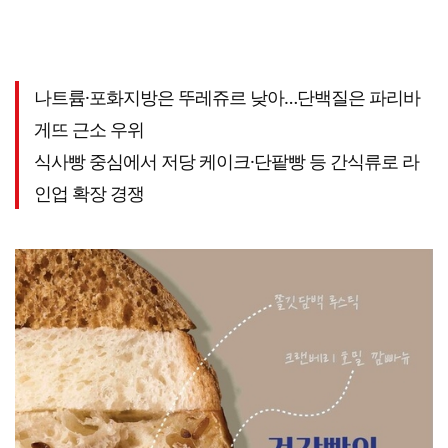
나트륨·포화지방은 뚜레쥬르 낮아…단백질은 파리바
게뜨 근소 우위
식사빵 중심에서 저당 케이크·단팥빵 등 간식류로 라
인업 확장 경쟁