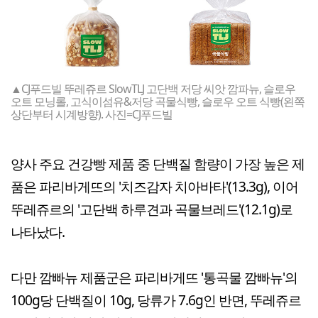
▲CJ푸드빌 뚜레쥬르 SlowTLJ 고단백 저당 씨앗 깜파뉴, 슬로우
오트 모닝롤, 고식이섬유&저당 곡물식빵, 슬로우 오트 식빵(왼쪽
상단부터 시계방향). 사진=CJ푸드빌
양사 주요 건강빵 제품 중 단백질 함량이 가장 높은 제
품은 파리바게뜨의 '치즈감자 치아바타'(13.3g), 이어
뚜레쥬르의 '고단백 하루견과 곡물브레드'(12.1g)로
나타났다.
다만 깜빠뉴 제품군은 파리바게뜨 '통곡물 깜빠뉴'의
100g당 단백질이 10g, 당류가 7.6g인 반면, 뚜레쥬르