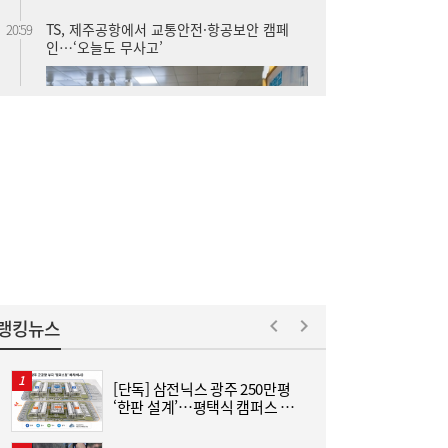
SK하이닉스 54조 베팅…용인엔 D램, 청주는
19:38
낸드
랭킹뉴스
[단독] 삼전닉스 광주 250만평
“
‘한판 설계’…평택식 캠퍼스 들
하
어선다
크