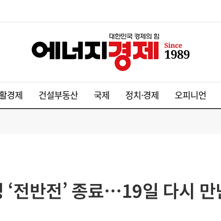
활경제
건설부동산
국제
정치·경제
오피니언
 ‘전반전’ 종료…19일 다시 