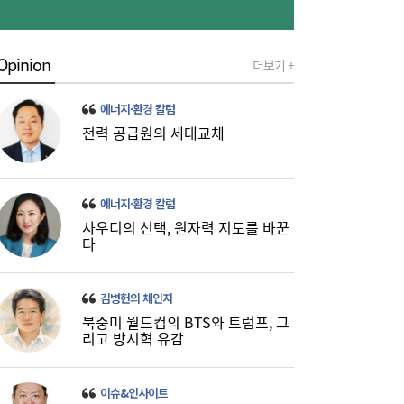
통신 3사, AIDC로 실적 개선…남은 과제는
19:26
Opinion
더보기 +
‘수익성’
에너지·환경 칼럼
전력 공급원의 세대교체
에너지·환경 칼럼
사우디의 선택, 원자력 지도를 바꾼
다
금호석화, 2분기 영업익 5배 급증…3분기 수
19:24
익성은 ‘글쎄’
김병헌의 체인지
북중미 월드컵의 BTS와 트럼프, 그
리고 방시혁 유감
이슈&인사이트