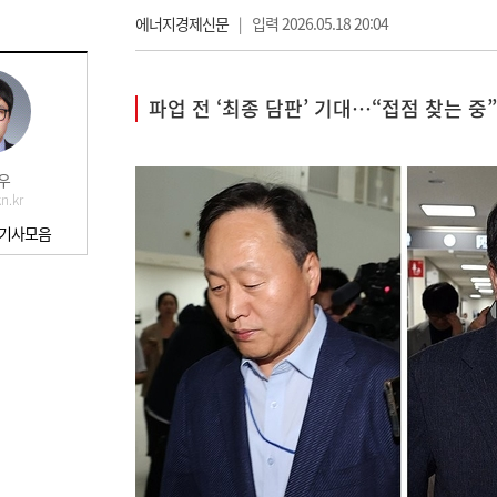
에너지경제신문
|
입력 2026.05.18 20:04
파업 전 ‘최종 담판’ 기대…“접점 찾는 중”
우
n.kr
 기사모음