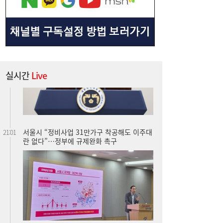
실시간
Live
서울시 “정비사업 31만가구 착공해도 이주대
21:01
란 없다”…정부에 규제완화 촉구
TS, 제주공항에서 교통안전·항공보안 캠페
20:59
인…‘오늘도 무사고’