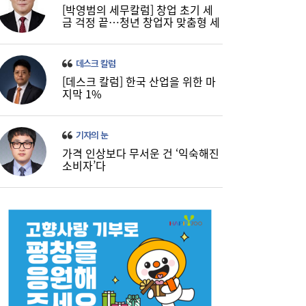
[박영범의 세무칼럼] 창업 초기 세
금 걱정 끝…청년 창업자 맞춤형 세
정 지원 확대
데스크 칼럼
[데스크 칼럼] 한국 산업을 위한 마
지막 1%
기자의 눈
가격 인상보다 무서운 건 ‘익숙해진
소비자’다