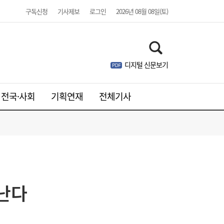
구독신청
기사제보
로그인
2026년 08월 08일(토)
디지털 신문보기
전국·사회
기획연재
전체기사
美 하원, 한국 정통망법 개정에 공식 항의…
06:00
방미통위 “차별 아니다” 반박
만난다