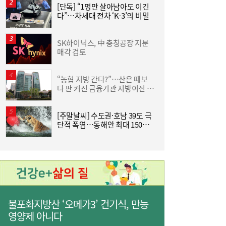
[단독] “1명만 살아남아도 이긴
[
롯데케미칼, 2분기 흑자 전환…첨단소재·정
19:35
다”…차세대 전차 ‘K-3’의 비밀
밀화학 ‘쌍끌이’
SK하이닉스, 中 충칭공장 지분
[
매각 검토
격
“농협 지방 간다?”…산은 때보
한
다 판 커진 금융기관 지방이전 논
기
란
[주말날씨] 수도권·호남 39도 극
사상 최대 실적 이어가는 SK하이닉스…분기
19:32
단적 폭염…동해안 최대 150㎜
즈
배당 375원
폭우 비상
불포화지방산 ‘오메가3’ 건기식, 만능
영양제 아니다