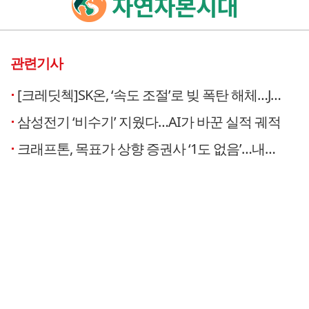
관련기사
[크레딧첵]SK온, ‘속도 조절’로 빚 폭탄 해체…JV재편, ‘진짜 재무건전’ 이어질까
삼성전기 ‘비수기’ 지웠다…AI가 바꾼 실적 궤적
크래프톤, 목표가 상향 증권사 ‘1도 없음’…내년 상반기도 ‘답도 없음’