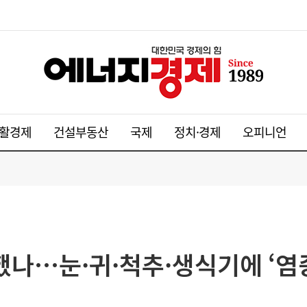
활경제
건설부동산
국제
정치·경제
오피니언
리했나…눈·귀·척추·생식기에 ‘