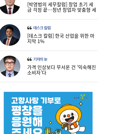
[박영범의 세무칼럼] 창업 초기 세
금 걱정 끝…청년 창업자 맞춤형 세
정 지원 확대
데스크 칼럼
[데스크 칼럼] 한국 산업을 위한 마
지막 1%
기자의 눈
가격 인상보다 무서운 건 ‘익숙해진
소비자’다