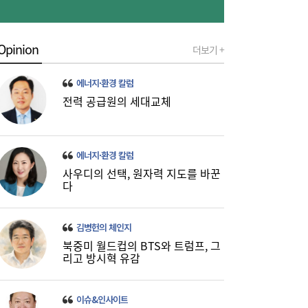
Opinion
더보기 +
금호석화, 2분기 영업익 5배 급증…3분기 수
19:24
익성은 ‘글쎄’
에너지·환경 칼럼
전력 공급원의 세대교체
에너지·환경 칼럼
사우디의 선택, 원자력 지도를 바꾼
다
진에어, 2Q 영업손실 731억…고유가 덫에
19:20
‘적자 전환’
김병헌의 체인지
북중미 월드컵의 BTS와 트럼프, 그
리고 방시혁 유감
이슈&인사이트