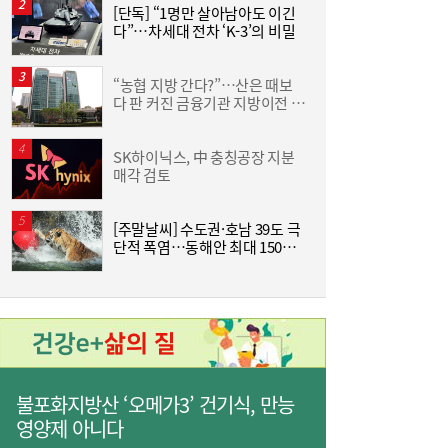
[단독] “1명만 살아남아도 이긴
[
다”…차세대 전차 ‘K-3’의 비밀
사상 최대 실적 이어가는 SK하이닉스…분기
19:32
배당 375원
“농협 지방 간다?”…산은 때보
[
다 판 커진 금융기관 지방이전 논
격
란
SK하이닉스, 中 충칭공장 지분
한
매각 검토
기
[주말날씨] 수도권·호남 39도 극
단적 폭염…동해안 최대 150㎜
즈
폭우 비상
통신 3사, AIDC로 실적 개선…남은 과제는
19:26
‘수익성’
불포화지방산 ‘오메가3’ 건기식, 만능
영양제 아니다