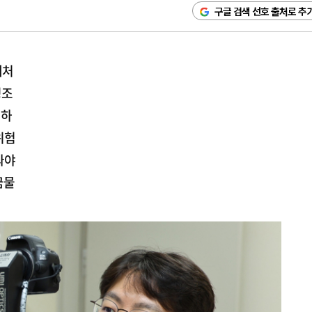
구글 검색 선호 출처로 추
대처
징조
저하
위험
봐야
금물