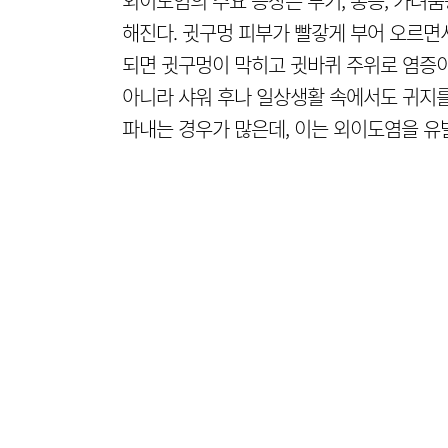
외이도염의 주요 증상은 부기, 통증, 가려움
해진다. 귓구멍 피부가 빨갛게 부어 오르면
되면 귓구멍이 막히고 귓바퀴 주위로 염증이
아니라 샤워 후나 일상생활 속에서도 귀지를
파내는 경우가 많은데, 이는 외이도염을 유