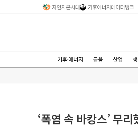
자연자본시대
기후에너지데이터뱅크
기후·에너지
금융
산업
생
‘폭염 속 바캉스’ 무