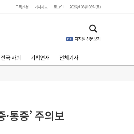
구독신청
기사제보
로그인
2026년 08월 08일(토)
디지털 신문보기
전국·사회
기획연재
전체기사
SK하이닉스, 中 충칭공장 지분 매각 검토
23:44
염증·통증’ 주의보