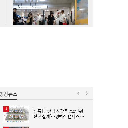
SK하이닉스 54조 베팅…용인엔 D램, 청주는
19:38
낸드
롯데케미칼, 2분기 흑자 전환…첨단소재·정
19:35
밀화학 ‘쌍끌이’
랭킹뉴스
[단독] 삼전닉스 광주 250만평
“
‘한판 설계’…평택식 캠퍼스 들
하
어선다
크