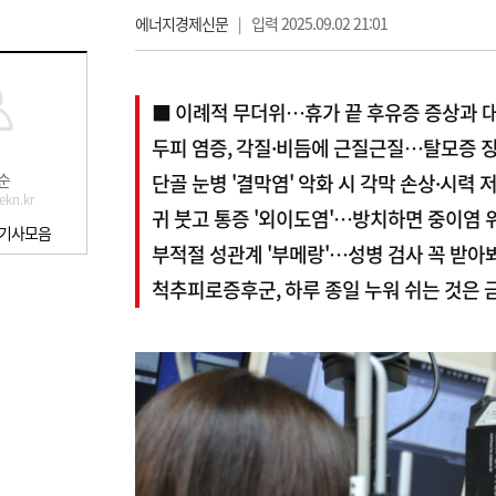
에너지경제신문
|
입력 2025.09.02 21:01
■ 이례적 무더위…휴가 끝 후유증 증상과 
두피 염증, 각질·비듬에 근질근질…탈모증 
순
단골 눈병 '결막염' 악화 시 각막 손상·시력 
kn.kr
귀 붓고 통증 '외이도염'…방치하면 중이염 
 기사모음
부적절 성관계 '부메랑'…성병 검사 꼭 받아
척추피로증후군, 하루 종일 누워 쉬는 것은 