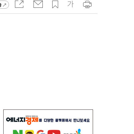
가
李대통령, 6시간 부동산 회의…“용산, 서울시
21:32
와 협의해야” 공급대책 속도
서울시 “정비사업 31만가구 착공해도 이주대
21:01
란 없다”…정부에 규제완화 촉구