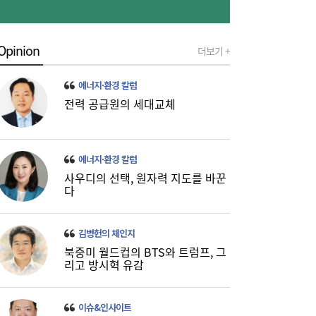
국내 최대 육상풍력 ‘의성황학산’ 상업운전 개
13:39
시
Opinion
더보기 +
에너지·환경 칼럼
전력 공급원의 세대교체
에너지·환경 칼럼
조사만 두 달, 8월말 착공 무산…삼성 광주
13:32
사우디의 선택, 원자력 지도를 바꾼
HVAC공장 발목 잡은 ‘맹꽁이’
다
김병헌의 체인지
북중미 월드컵의 BTS와 트럼프, 그
리고 방시혁 유감
이슈&인사이트