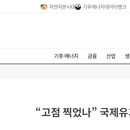
자연자본시대
기후에너지데이터뱅크
기후·에너지
금융
산업
생
“고점 찍었나” 국제유