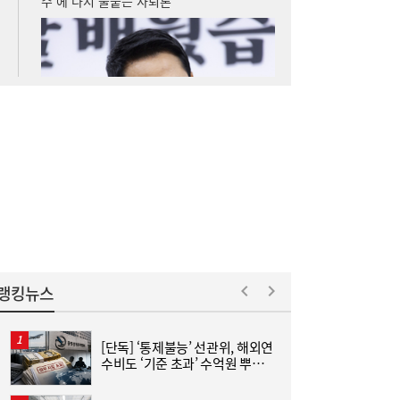
“8월 중순까지도 무더위 지속”…남부지방
13:55
‘폭염-가뭄 악순환’
랭킹뉴스
[단독] ‘통제불능’ 선관위, 해외연
수비도 ‘기준 초과’ 수억원 뿌렸
연
다