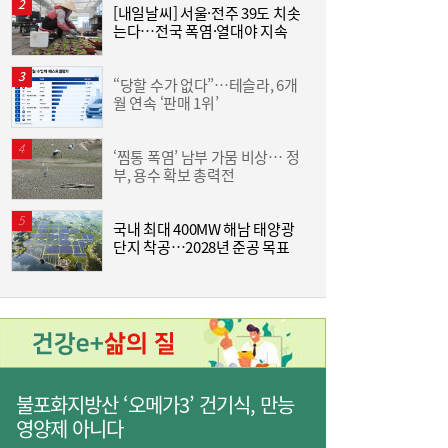
오세훈 “정비사업 적대하면 집값 오른다”…
13:54
[내일날씨] 서울·전주 39도 치솟
“
세제개편·용산공급설 정부 직격
는다…전국 폭염·열대야 지속
킨
+
“당할 수가 없다”…테슬라, 6개
한
월 연속 ‘판매 1위’
원
‘찜통 폭염’ 남부 가뭄 비상… 정
부, 용수 확보 총력전
승
국내 최대 400MW 해남 태양광
단지 착공…2028년 준공 목표
도
“국민 75.6%, ‘안규백 사퇴’ 동의”…개혁신
13:49
당, 병적기록 즉각 공개 요구
불포화지방산 ‘오메가3’ 건기식, 만능
영양제 아니다