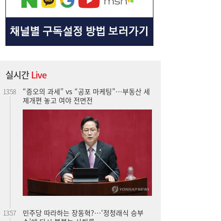
실시간
Live
“증오의 과세” vs “공포 마케팅”…부동산 세
13:58
제개편 놓고 여야 전면전
민주당 따라하는 장동혁?…‘정청래식 승부
13:57
수’에 다시 불붙는 사퇴론