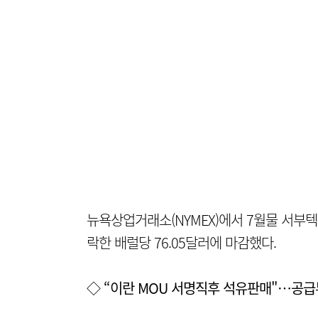
뉴욕상업거래소(NYMEX)에서 7월물 서부텍사
락한 배럴당 76.05달러에 마감했다.
◇ “이란 MOU 서명직후 석유판매"…공급