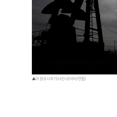
▲미 원유시추기(사진=로이터/연합)