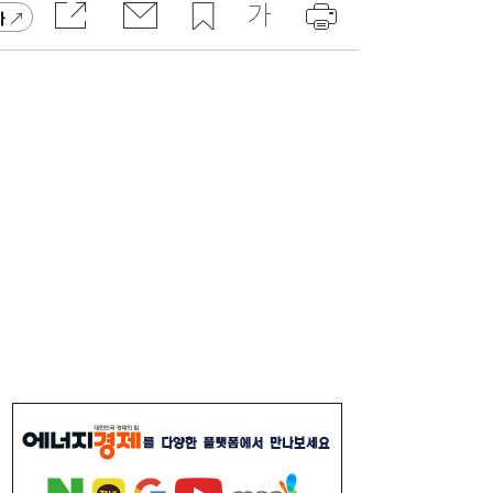
가
보잉-노스롭 그루먼, ‘유·무인 복합체계’ 시연
14:09
성공…미래 항공전 판도 바꾼다
‘탄소 감축’ 없으면 21세기 후반 여름, 야외서
14:00
휴식해도 위험해진다