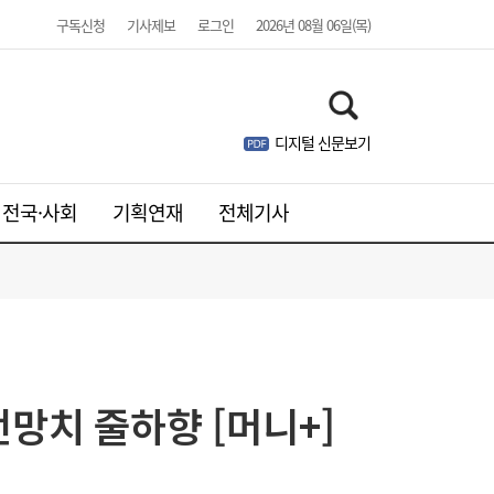
구독신청
기사제보
로그인
2026년 08월 06일(목)
디지털 신문보기
전국·사회
기획연재
전체기사
망치 줄하향 [머니+]
“가용 수단 총동원”…노동진 수협 회장, 고수
14:10
온 피해 현장 긴급 점검