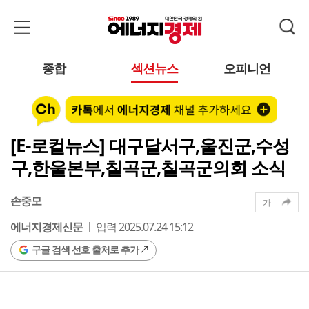
종합
섹션뉴스
오피니언
[E-로컬뉴스] 대구달서구,울진군,수성
구,한울본부,칠곡군,칠곡군의회 소식
손중모
가
에너지경제신문
입력 2025.07.24 15:12
구글 검색 선호 출처로 추가