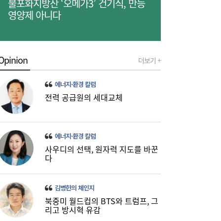
불포화지방산 ‘오메가3’ 건기식, 만능
영양제 아니다
Opinion
더보기 +
[금융권 풍향계] 취약계층 금융 접근성↑...기
16:32
업은행, 비대면 햇살론 출시 外
에너지·환경 칼럼
전력 공급원의 세대교체
에너지·환경 칼럼
사우디의 선택, 원자력 지도를 바꾼
다
미·중에 로봇 패권 안 뺏긴다…현대차, “‘글로
16:26
벌 로봇 파운드리’ 구축할 것”
김병헌의 체인지
북중미 월드컵의 BTS와 트럼프, 그
리고 방시혁 유감