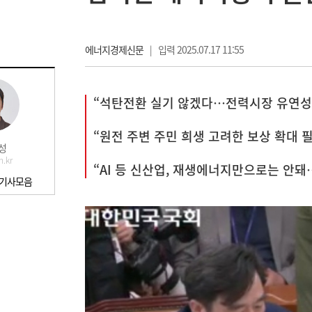
에너지경제신문
|
입력 2025.07.17 11:55
“석탄전환 실기 않겠다…전력시장 유연성
“원전 주변 주민 희생 고려한 보상 확대 
성
n.kr
“AI 등 신산업, 재생에너지만으로는 안
 기사모음