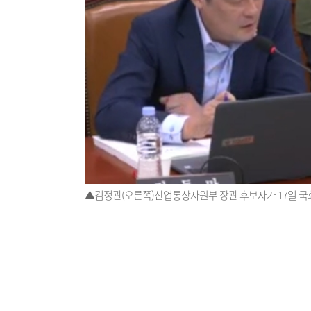
▲김정관(오른쪽)산업통상자원부 장관 후보자가 17일 국