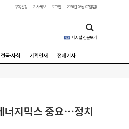
구독신청
기사제보
로그인
2026년 08월 07일(금)
디지털 신문보기
전국·사회
기획연재
전체기사
웹젠, 2분기 영업익 8.4%↓…신작은 내년에
21:41
나
등 에너지믹스 중요…정치