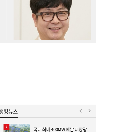
아스트로마, 인도네시아 탄소포집 시장 진출
16:52
랭킹뉴스
국내 최대 400MW 해남 태양광
[