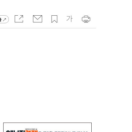
주니어 패션 매거진 ‘크레센도’ 8월호, 교보문
17:20
고 잡지 일간베스트 10위
가