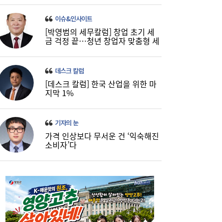
이슈&인사이트
[박영범의 세무칼럼] 창업 초기 세
금 걱정 끝…청년 창업자 맞춤형 세
정 지원 확대
데스크 칼럼
[데스크 칼럼] 한국 산업을 위한 마
코스피, 반도체 차익실현에 4%대 급락…코
16:21
지막 1%
스닥은 800선 지켜내[마감시황]
기자의 눈
가격 인상보다 무서운 건 ‘익숙해진
소비자’다
LH 사장, 주택공급 속도전 위해 “보상 임시
16:18