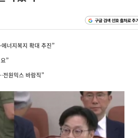
구글 검색 선호 출처로 추
·에너지복지 확대 추진”
필요”
돼…전원믹스 바람직”