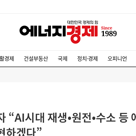
활경제
건설부동산
국제
정치·경제
오피니언
 “AI시대 재생•원전•수소 
현하겠다”