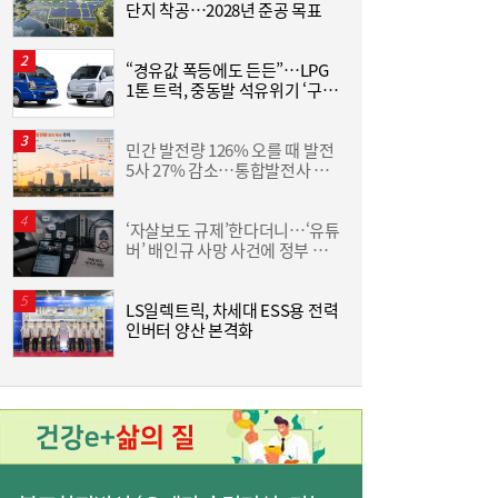
단지 착공…2028년 준공 목표
집
위
“경유값 폭등에도 든든”…LPG
동
1톤 트럭, 중동발 석유위기 ‘구원
화
[여전사 풍향계] KB국민카드, ‘유스클럽 체크
16:35
투수’
6
카드’ 20만장 돌파外
민간 발전량 126% 오를 때 발전
“
5사 27% 감소…통합발전사 출
미
범으로 진검승부 예고
‘자살보도 규제’한다더니…‘유튜
버’ 배인규 사망 사건에 정부 대
산
책 맹점 드러났다
LS일렉트릭, 차세대 ESS용 전력
[
인버터 양산 본격화
3