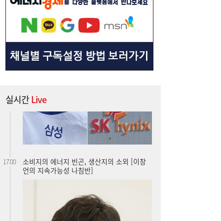
“3조 던진 외국인, 3조 받은 개미”...삼전닉
17:15
스, 하루 새 ‘와르르’
실시간
Live
소비지의 에너지 빈곤, 생산지의 소외 [이창
17:00
언의 지속가능성 나침반]