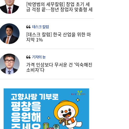
[박영범의 세무칼럼] 창업 초기 세
금 걱정 끝…청년 창업자 맞춤형 세
정 지원 확대
데스크 칼럼
[데스크 칼럼] 한국 산업을 위한 마
지막 1%
기자의 눈
가격 인상보다 무서운 건 ‘익숙해진
소비자’다