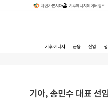
자연자본시대
기후에너지데이터뱅크
기후·에너지
금융
산업
생
기아, 송민수 대표 