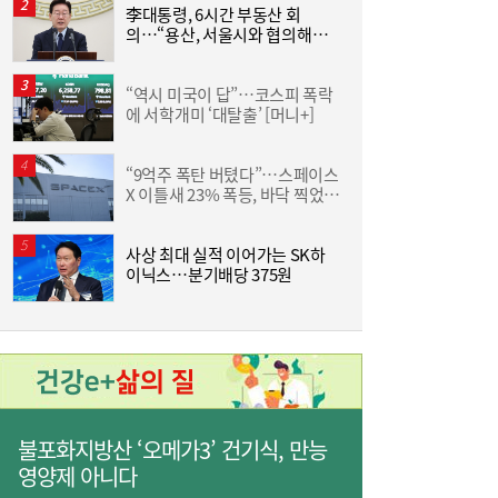
‘대탈출’ [머니+]
李대통령, 6시간 부동산 회
의…“용산, 서울시와 협의해야”
공급대책 속도
“역시 미국이 답”…코스피 폭락
야
에 서학개미 ‘대탈출’ [머니+]
단
“9억주 폭탄 버텼다”…스페이스
X 이틀새 23% 폭등, 바닥 찍었나
D
[머니+]
사상 최대 실적 이어가는 SK하
서
이쯤되면 ‘내홍위’…국힘 윤리위원 또 사퇴,
11:15
이닉스…분기배당 375원
윤리위 내부 갈등 확산
불포화지방산 ‘오메가3’ 건기식, 만능
영양제 아니다