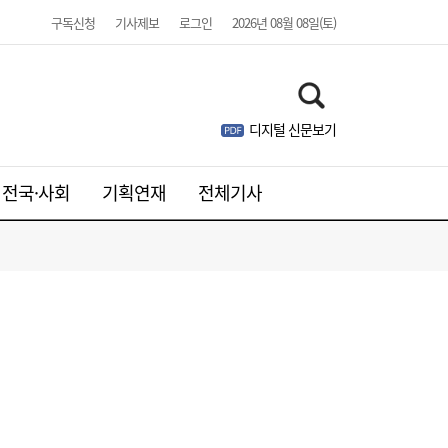
구독신청
기사제보
로그인
2026년 08월 08일(토)
디지털 신문보기
전국·사회
기획연재
전체기사
[송윤주의 부동산생태계] 첫발 뗀 ‘적금주
18:05
택’…주거사다리 기능할까