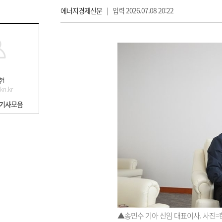
에너지경제신문
|
입력 2026.07.08 20:22
현
kn.kr
 기사모음
▲송민수 기아 신임 대표이사. 사진