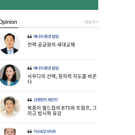
“9억주 폭탄 버텼다”…스페이스X 이틀새
10:59
23% 폭등, 바닥 찍었나 [머니+]
Opinion
더보기 +
에너지·환경 칼럼
전력 공급원의 세대교체
에너지·환경 칼럼
사우디의 선택, 원자력 지도를 바꾼
다
주유소 기름값 12주 연속 하락…다음주는?
10:08
김병헌의 체인지
북중미 월드컵의 BTS와 트럼프, 그
리고 방시혁 유감
이슈&인사이트