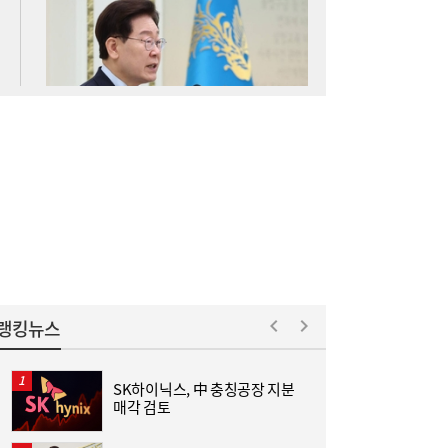
김민석 “갈등 제로” vs 정청래 “한 번 배신하
14:24
면 또”…제주서 난타전
줄었던 中企 대출, 한 달 만에 반등…5대 은
13:11
행, 기업대출 확대
랭킹뉴스
SK하이닉스, 中 충칭공장 지분
매각 검토
율
“역시 미국이 답”…코스피 폭락에 서학개미
11:20