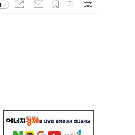
가
달러 수급 개선에 원화 강세…환율 ‘1300원
17:05
대’ 시험대
“40도 폭염에 쓰러지면”...나도 받을 수 있는
16:06
보험금 있다