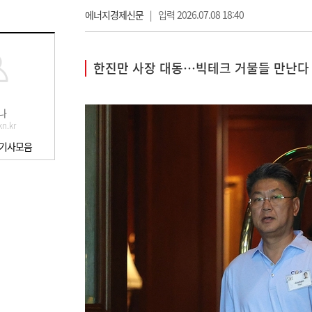
에너지경제신문
|
입력 2026.07.08 18:40
한진만 사장 대동…빅테크 거물들 만난다
나
n.kr
 기사모음