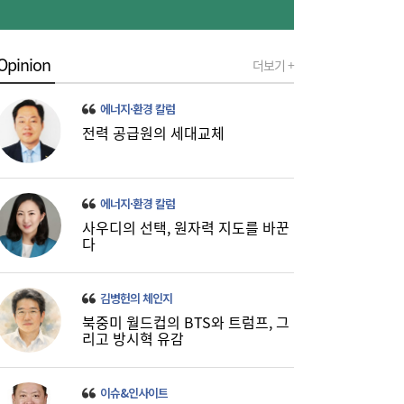
Opinion
더보기 +
[금융권 풍향계] 취약계층 금융 접근성↑...기
16:32
업은행, 비대면 햇살론 출시 外
에너지·환경 칼럼
전력 공급원의 세대교체
에너지·환경 칼럼
사우디의 선택, 원자력 지도를 바꾼
다
미·중에 로봇 패권 안 뺏긴다…현대차, “‘글로
16:26
벌 로봇 파운드리’ 구축할 것”
김병헌의 체인지
북중미 월드컵의 BTS와 트럼프, 그
리고 방시혁 유감
이슈&인사이트