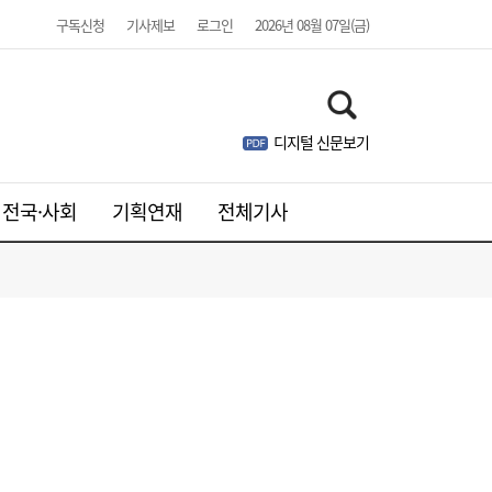
구독신청
기사제보
로그인
2026년 08월 07일(금)
디지털 신문보기
웹젠, 2분기 영업익 8.4%↓…신작은 내년에
21:41
나
전국·사회
기획연재
전체기사
주니어 패션 매거진 ‘크레센도’ 8월호, 교보문
17:20