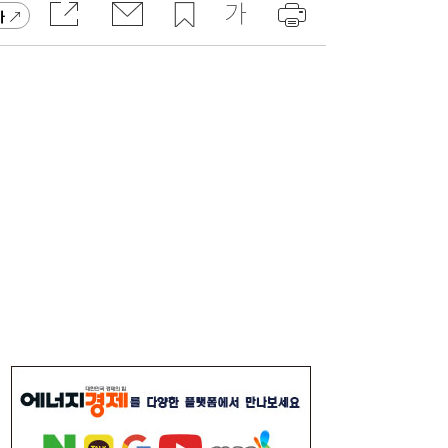
고 잡지 일간베스트 10위
가
“3조 던진 외국인, 3조 받은 개미”...삼전닉
17:15
스, 하루 새 ‘와르르’