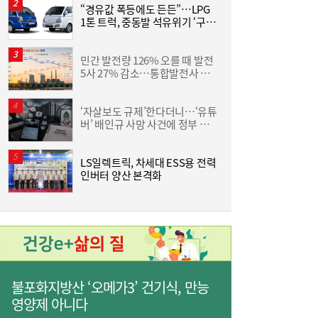
“경유값 폭등에도 든든”…LPG
동
1톤 트럭, 중동발 석유위기 ‘구원
화
[여전사 풍향계] KB국민카드, ‘유스클럽 체크
16:35
투수’
6
카드’ 20만장 돌파外
민간 발전량 126% 오를 때 발전
“
5사 27% 감소…통합발전사 출
미
범으로 진검승부 예고
‘자살보도 규제’한다더니…‘유튜
버’ 배인규 사망 사건에 정부 대
산
책 맹점 드러났다
LS일렉트릭, 차세대 ESS용 전력
[
인버터 양산 본격화
3
불포화지방산 ‘오메가3’ 건기식, 만능
영양제 아니다