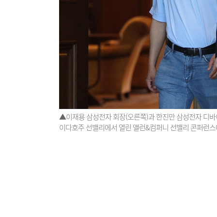
▲이재용 삼성전자 회장(오른쪽)과 한진만 삼성전자 디바이
이다호주 선밸리에서 열린 앨런&컴퍼니 선밸리 콘퍼런스에 