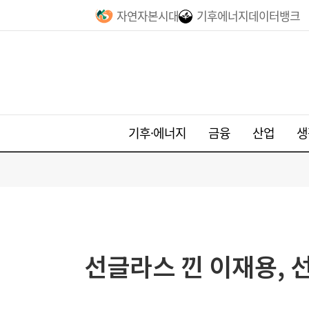
자연자본시대
기후에너지데이터뱅크
기후·에너지
금융
산업
생
선글라스 낀 이재용, 