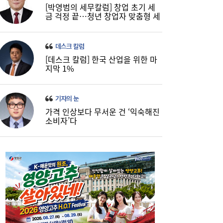
[박영범의 세무칼럼] 창업 초기 세
금 걱정 끝…청년 창업자 맞춤형 세
정 지원 확대
데스크 칼럼
[데스크 칼럼] 한국 산업을 위한 마
코스피, 반도체 차익실현에 4%대 급락…코
16:21
지막 1%
스닥은 800선 지켜내[마감시황]
기자의 눈
가격 인상보다 무서운 건 ‘익숙해진
소비자’다
LH 사장, 주택공급 속도전 위해 “보상 임시
16:18
직, 정규직보다 더 많이 주겠다”