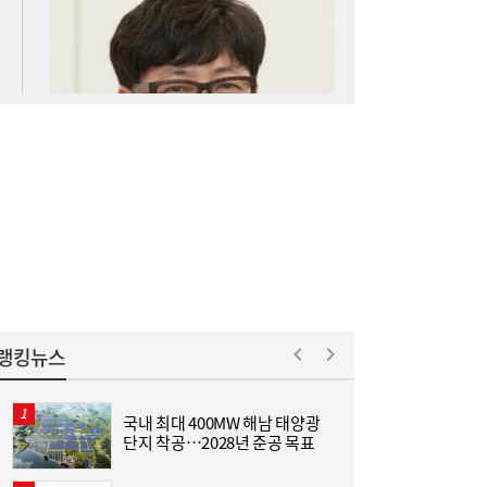
아스트로마, 인도네시아 탄소포집 시장 진출
16:52
랭킹뉴스
국내 최대 400MW 해남 태양광
[
단지 착공…2028년 준공 목표
집
위