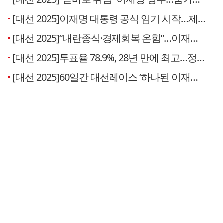
[대선 2025]이재명 대통령 공식 임기 시작…제헌절에 ‘임명식’
[대선 2025]“내란종식·경제회복 온힘”…이재명 제21대 대통령 당선
[대선 2025]투표율 78.9%, 28년 만에 최고…정권 교체 민심 강했다
[대선 2025]60일간 대선레이스 ‘하나된 이재명’ vs ‘갈라진 보수’ 승패 갈랐다