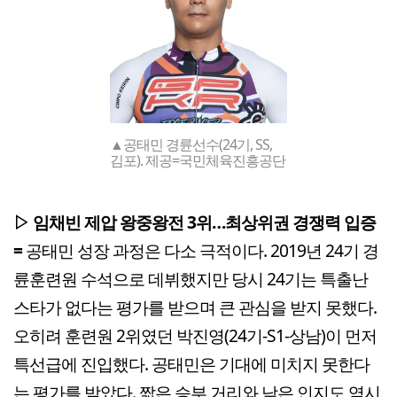
▲공태민 경륜선수(24기, SS,
김포). 제공=국민체육진흥공단
▷ 임채빈 제압 왕중왕전 3위…최상위권 경쟁력 입증
=
공태민 성장 과정은 다소 극적이다. 2019년 24기 경
륜훈련원 수석으로 데뷔했지만 당시 24기는 특출난
스타가 없다는 평가를 받으며 큰 관심을 받지 못했다.
오히려 훈련원 2위였던 박진영(24기-S1-상남)이 먼저
특선급에 진입했다. 공태민은 기대에 미치지 못한다
는 평가를 받았다. 짧은 승부 거리와 낮은 인지도 역시