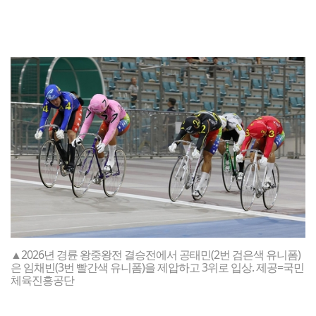
▲2026년 경륜 왕중왕전 결승전에서 공태민(2번 검은색 유니폼)
은 임채빈(3번 빨간색 유니폼)을 제압하고 3위로 입상. 제공=국민
체육진흥공단