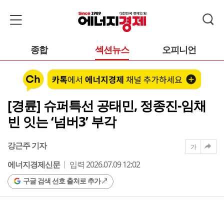
종합
섹션뉴스
오피니언
[경륜] 슈퍼특선 공태민, 정종진-임채
빈 잇는 ‘넘버3’ 부각
강근주 기자
가
에너지경제신문
입력 2026.07.09 12:02
구글 검색 선호 출처로 추가