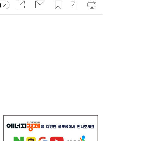
가
李대통령, 6시간 부동산 회의…“용산, 서울시
21:32
와 협의해야” 공급대책 속도
서울시 “정비사업 31만가구 착공해도 이주대
21:01
란 없다”…정부에 규제완화 촉구