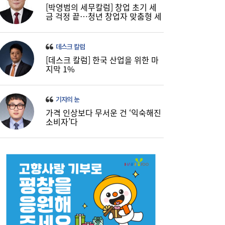
[박영범의 세무칼럼] 창업 초기 세
금 걱정 끝…청년 창업자 맞춤형 세
정 지원 확대
데스크 칼럼
[데스크 칼럼] 한국 산업을 위한 마
지막 1%
기자의 눈
가격 인상보다 무서운 건 ‘익숙해진
소비자’다