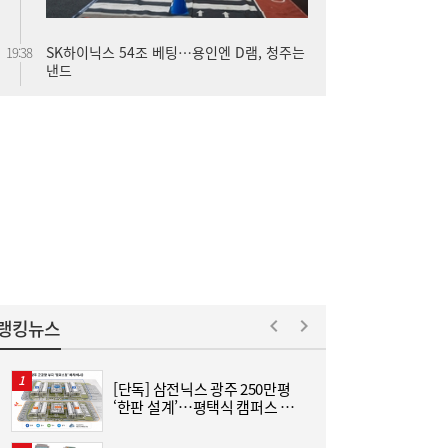
SK하이닉스 54조 베팅…용인엔 D램, 청주는
19:38
낸드
롯데케미칼, 2분기 흑자 전환…첨단소재·정
19:35
밀화학 ‘쌍끌이’
랭킹뉴스
[단독] 삼전닉스 광주 250만평
[
‘한판 설계’…평택식 캠퍼스 들
어선다