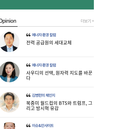
Opinion
더보기 +
금호석화, 2분기 영업익 5배 급증…3분기 수
19:24
익성은 ‘글쎄’
에너지·환경 칼럼
전력 공급원의 세대교체
에너지·환경 칼럼
사우디의 선택, 원자력 지도를 바꾼
다
진에어, 2Q 영업손실 731억…고유가 덫에
19:20
‘적자 전환’
김병헌의 체인지
북중미 월드컵의 BTS와 트럼프, 그
리고 방시혁 유감
이슈&인사이트