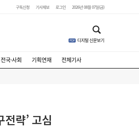
구독신청
기사제보
로그인
2026년 08월 07일(금)
디지털 신문보기
전국·사회
기획연재
전체기사
구전략’ 고심
[단독]진원생명과학, 출자자도 몰랐던 제3자
21:46
배정 유증…허위 공시 우려도