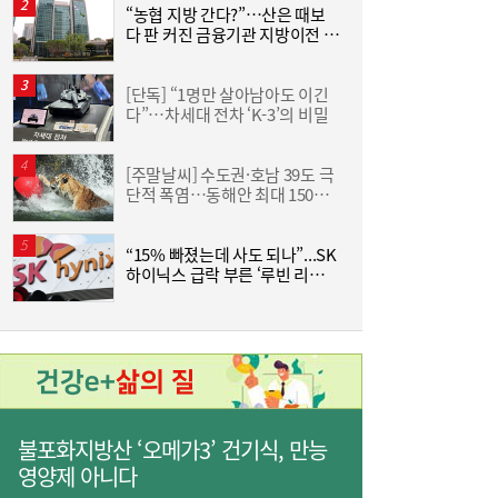
“농협 지방 간다?”…산은 때보
[
다 판 커진 금융기관 지방이전 논
격
사상 최대 실적 이어가는 SK하이닉스…분기
19:32
란
배당 375원
[단독] “1명만 살아남아도 이긴
한
다”…차세대 전차 ‘K-3’의 비밀
기
[주말날씨] 수도권·호남 39도 극
단적 폭염…동해안 최대 150㎜
즈
폭우 비상
“15% 빠졌는데 사도 되나”...SK
하이닉스 급락 부른 ‘루빈 리스
분
크’
통신 3사, AIDC로 실적 개선…남은 과제는
19:26
‘수익성’
불포화지방산 ‘오메가3’ 건기식, 만능
영양제 아니다