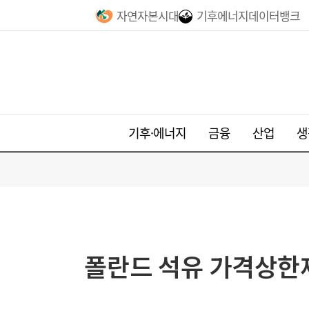
자연자본시대
기후에너지데이터뱅크
기후·에너지
금융
산업
생
폴란드 석유 가격상한제