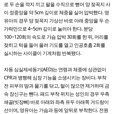
로 두 손을 깍지 끼고 팔을 수직으로 뻗어 양 젖꼭지 사
이 정중앙을 약 5cm 깊이로 체중을 실어 압박했다. 영
유아의 경우 양 젖꼭지 가상선 바로 아래 중앙을 두 손
가락만으로 4~5cm 깊이로 눌러야 한다. 분당
100~120회의 속도로 가슴 압박 30회를 한 뒤, 머리를
젖히고 턱을 들어 올려 기도를 열고 인공호흡 2회를
실시하는 사이클이 기계처럼 반복됐다.
자동 심실제세동기(AED)는 연령과 체중에 상관없이
CPR과 병행해 심장 기능을 소생시키는 장비다. 부착
전 피부의 땀과 물기를 닦고, 털이 많으면 제거하며 금
속 장신구는 뺀다. 패드 부착 위치는 성인의 경우 우측
쇄골(빗장뼈) 바로 아래와 좌측 유두 아래쪽 겨드랑이
선이며, 영유아는 가슴과 등에 앞뒤로 부착한다. 전원