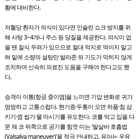
황에 대비한다.
저혈당 환자가 의식이 있다면 인슐린 쇼크 방지를 위
해 사탕 3~4개나 주스 등 당질을 제공한다. 의식이 없
을 땐 질식 우려가 있으므로 절대 억지로 먹이지 말고
혀 밑에 소량의 설탕만 발라준 뒤 기도가 막히지 않게
조치하며 신속히 의료진 도움을 구해야 한다고도 했
다.
승객이 이통(항공 중이염)을 느끼면 기압 변화로 귀가
멍멍하고 고통스럽다. 현기증·두통이 오면 하품·침 삼
키기·껌 씹기·물 마시기를 유도한다. 코를 막고 입을 다
문 채 코 뒤쪽으로 공기를 힘껏 미는 '발살바 호흡법
(Valsalva maneuver)'을 적극 안내하고, 유아는 우유