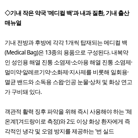
◇기내 작은 약국 '메디컬 백'과 내과 질환, 기내 출산
매뉴얼
기내 전방과 후방에 각각 1개씩 탑재되는 메디컬 백
(Medical Bag)은 13종의 용품으로 구성된다. 내복약
인 성인용 해열 진통 소염제·소아용 해열 진통 소염제·
멀미약·알레르기약·소화제·지사제를 비롯해 일회용·
멸균 밴드와 소독용 스왑·인공 눈물·상처 및 화상 연고
가 구비돼 있다.
객관적 활력 징후 파악을 위해 즉시 사용해야 하는 '체
온계'(겨드랑이로 측정)와 2도 이상 화상 환자에게 즉
각적인 냉각 및 오염 방지를 제공하는 '번 실드