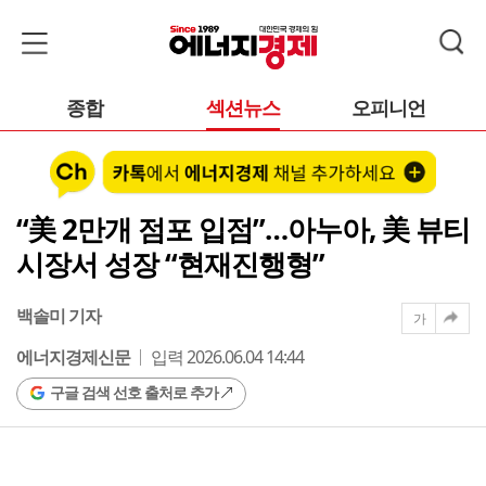
종합
섹션뉴스
오피니언
“美 2만개 점포 입점”…아누아, 美 뷰티
시장서 성장 “현재진행형”
백솔미 기자
가
에너지경제신문
입력 2026.06.04 14:44
구글 검색 선호 출처로 추가