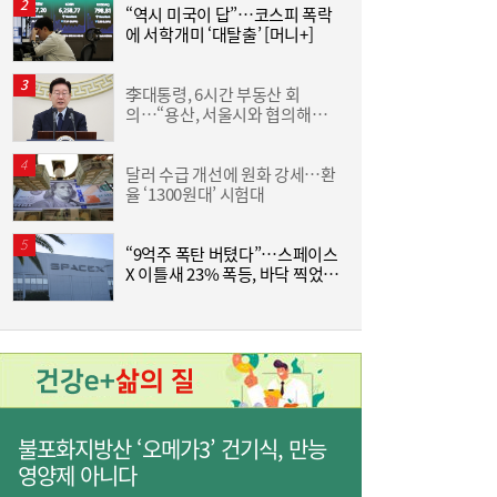
면 또”…제주서 난타전
“역시 미국이 답”…코스피 폭락
야
에 서학개미 ‘대탈출’ [머니+]
단
李대통령, 6시간 부동산 회
서
의…“용산, 서울시와 협의해야”
공급대책 속도
달러 수급 개선에 원화 강세…환
김
줄었던 中企 대출, 한 달 만에 반등…5대 은
13:11
율 ‘1300원대’ 시험대
행, 기업대출 확대
“9억주 폭탄 버텼다”…스페이스
“
X 이틀새 23% 폭등, 바닥 찍었나
받
[머니+]
불포화지방산 ‘오메가3’ 건기식, 만능
“역시 미국이 답”…코스피 폭락에 서학개미
11:20
영양제 아니다
‘대탈출’ [머니+]