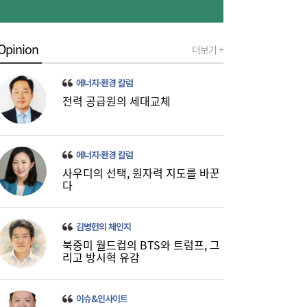
Opinion
더보기 +
에너지·환경 칼럼
전력 공급원의 세대교체
이쯤되면 ‘내홍위’…국힘 윤리위원 또 사퇴,
11:15
윤리위 내부 갈등 확산
에너지·환경 칼럼
사우디의 선택, 원자력 지도를 바꾼
다
김병헌의 체인지
북중미 월드컵의 BTS와 트럼프, 그
리고 방시혁 유감
이슈&인사이트