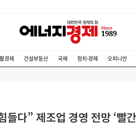
활경제
건설부동산
국제
정치·경제
오피니언
힘들다” 제조업 경영 전망 ‘빨간