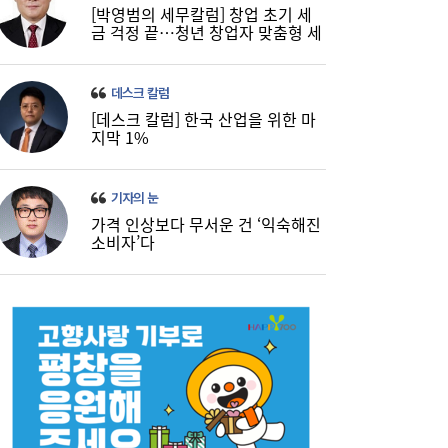
[박영범의 세무칼럼] 창업 초기 세
금 걱정 끝…청년 창업자 맞춤형 세
정 지원 확대
데스크 칼럼
[데스크 칼럼] 한국 산업을 위한 마
지막 1%
기자의 눈
가격 인상보다 무서운 건 ‘익숙해진
소비자’다