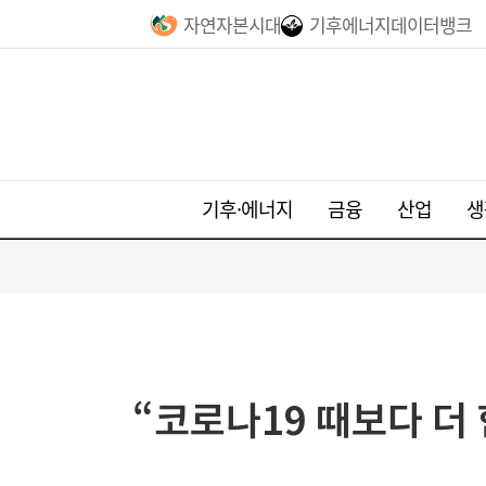
자연자본시대
기후에너지데이터뱅크
기후·에너지
금융
산업
생
“코로나19 때보다 더 