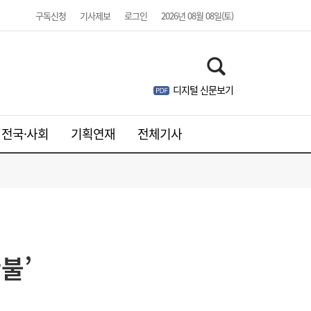
구독신청
기사제보
로그인
2026년 08월 08일(토)
디지털 신문보기
전국·사회
기획연재
전체기사
김민석, 제주·인천 경선 모두 1위…누적 득표
19:36
불’
율 정청래 역전