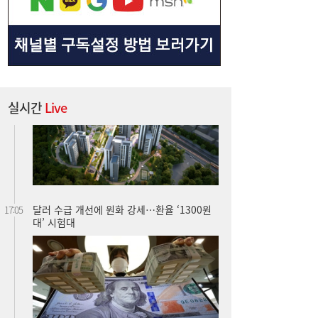
실시간
Live
달러 수급 개선에 원화 강세…환율 ‘1300원
17:05
대’ 시험대
“40도 폭염에 쓰러지면”...나도 받을 수 있는
16:06
보험금 있다