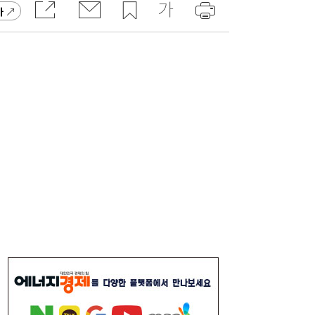
가
[속보] 김민석, 與전당대회 제주·인천 당원투
19:27
표서 승리…2위 정청래·3위 송영길
[송윤주의 부동산생태계] 첫발 뗀 ‘적금주
18:05
택’…주거사다리 기능할까