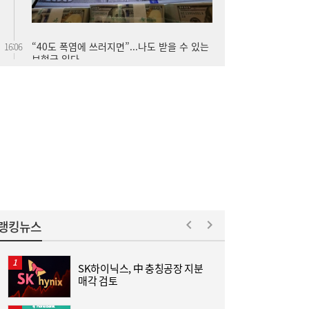
李대통령, ISA·‘주가 누르기 방지법’ 재검토
16:03
지시…여야 엇갈린 반응
랭킹뉴스
SK하이닉스, 中 충칭공장 지분
매각 검토
김민석 “갈등 제로” vs 정청래 “한 번 배신하
14:24