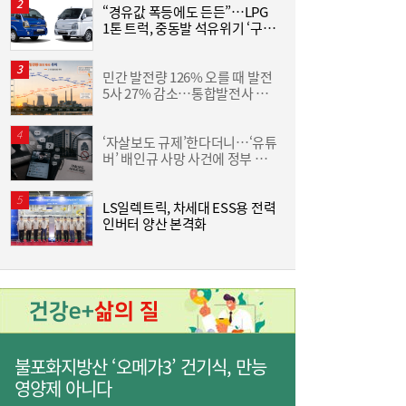
“경유값 폭등에도 든든”…LPG
동
1톤 트럭, 중동발 석유위기 ‘구원
화
[여전사 풍향계] KB국민카드, ‘유스클럽 체크
16:35
투수’
6
카드’ 20만장 돌파外
민간 발전량 126% 오를 때 발전
[
5사 27% 감소…통합발전사 출
집
범으로 진검승부 예고
위
‘자살보도 규제’한다더니…‘유튜
버’ 배인규 사망 사건에 정부 대
산
책 맹점 드러났다
LS일렉트릭, 차세대 ESS용 전력
[
인버터 양산 본격화
3
불포화지방산 ‘오메가3’ 건기식, 만능
영양제 아니다