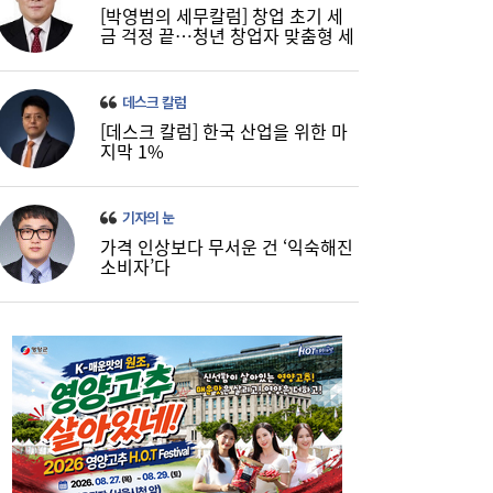
[박영범의 세무칼럼] 창업 초기 세
금 걱정 끝…청년 창업자 맞춤형 세
정 지원 확대
데스크 칼럼
[데스크 칼럼] 한국 산업을 위한 마
코스피, 반도체 차익실현에 4%대 급락…코
16:21
지막 1%
스닥은 800선 지켜내[마감시황]
기자의 눈
가격 인상보다 무서운 건 ‘익숙해진
소비자’다
LH 사장, 주택공급 속도전 위해 “보상 임시
16:18
직, 정규직보다 더 많이 주겠다”