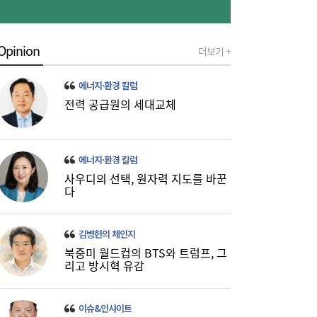
Opinion
더보기 +
[금융권 풍향계] 취약계층 금융 접근성↑...기
16:32
업은행, 비대면 햇살론 출시 外
에너지·환경 칼럼
전력 공급원의 세대교체
에너지·환경 칼럼
사우디의 선택, 원자력 지도를 바꾼
다
미·중에 로봇 패권 안 뺏긴다…현대차, “‘글로
16:26
벌 로봇 파운드리’ 구축할 것”
김병헌의 체인지
북중미 월드컵의 BTS와 트럼프, 그
리고 방시혁 유감
이슈&인사이트