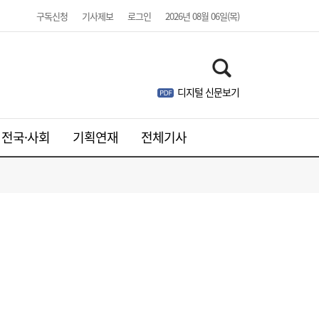
구독신청
기사제보
로그인
2026년 08월 06일(목)
디지털 신문보기
웹젠, 2분기 영업익 8.4%↓…신작은 내년에
21:41
나
전국·사회
기획연재
전체기사
주니어 패션 매거진 ‘크레센도’ 8월호, 교보문
17:20