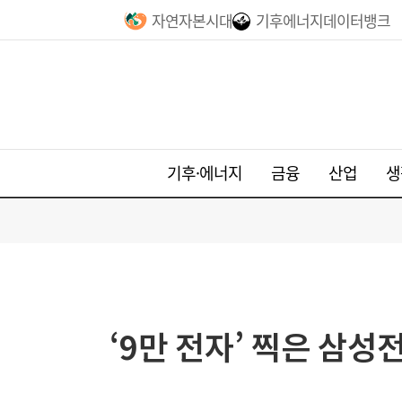
자연자본시대
기후에너지데이터뱅크
기후·에너지
금융
산업
생
‘9만 전자’ 찍은 삼성