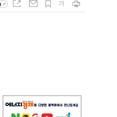
고 잡지 일간베스트 10위
가
“3조 던진 외국인, 3조 받은 개미”...삼전닉
17:15
스, 하루 새 ‘와르르’