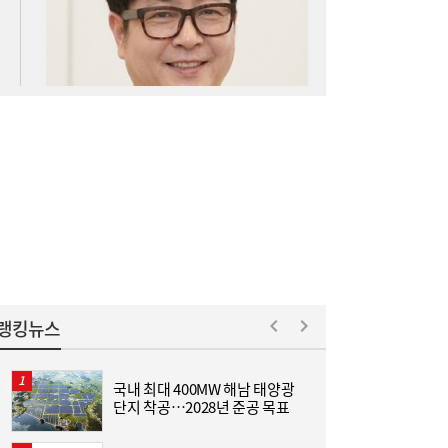
아스트로마, 인도네시아 탄소포집 시장 진출
16:52
랭킹뉴스
국내 최대 400MW 해남 태양광
“
단지 착공…2028년 준공 목표
미