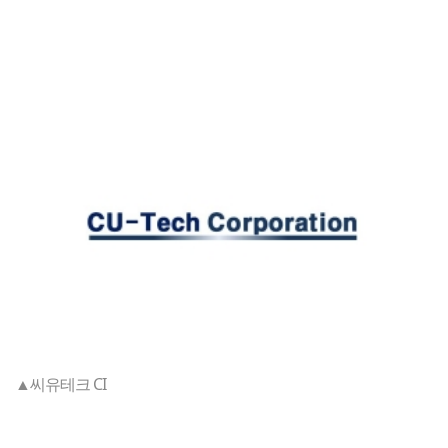
▲씨유테크 CI