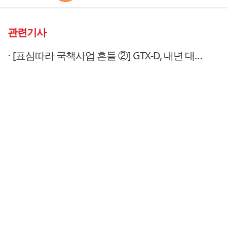
관련기사
[표심따라 국책사업 흔들 ②] GTX-D, 내년 대선의 '태풍의 눈' 될까?