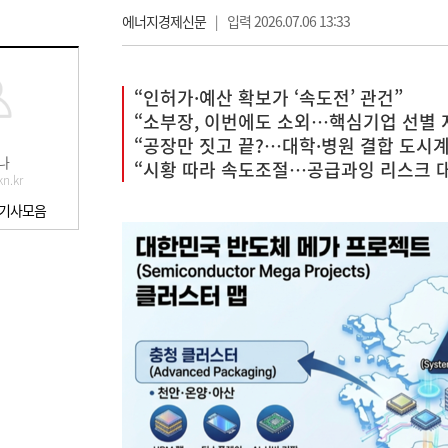
에너지경제신문
|
입력 2026.07.06 13:33
“인허가·예산 확보가 ‘속도전’ 관건”
“소부장, 이번에도 소외…핵심기업 선별 
“공장만 짓고 끝?…대학·병원 결합 도시
나
“시황 따라 속도조절…공급과잉 리스크 
n.kr
 기사모음