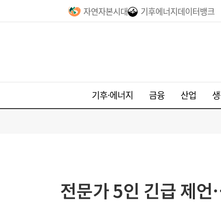
자연자본시대
기후에너지데이터뱅크
기후·에너지
금융
산업
생
전문가 5인 긴급 제언