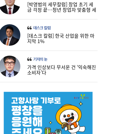
[박영범의 세무칼럼] 창업 초기 세
금 걱정 끝…청년 창업자 맞춤형 세
정 지원 확대
데스크 칼럼
[데스크 칼럼] 한국 산업을 위한 마
지막 1%
기자의 눈
가격 인상보다 무서운 건 ‘익숙해진
“금리보다 한도가 문제”...대출시장 더 팍팍
10:06
소비자’다
해진다