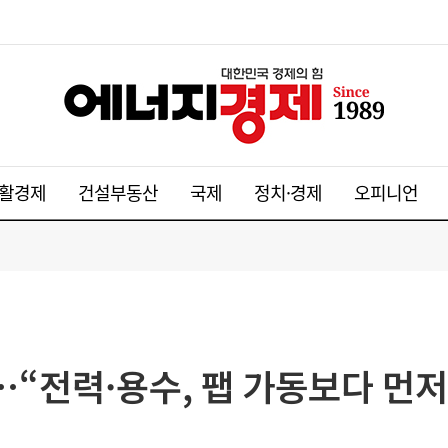
활경제
건설부동산
국제
정치·경제
오피니언
…“전력·용수, 팹 가동보다 먼