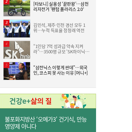
[타보니] 실용성 ‘끝판왕’…삼천
홍
리자전거 ‘팬텀 폴라리스 2.0’
‘
↑
김민석, 제주·인천 경선 모두 1
위…누적 득표율 정청래 역전
이
“1인당 7억 성과급 약속 지켜
라”…3500명 규모 ‘SK하이닉스
통합 노조’ 추진
“삼전닉스 이렇게 싼데”…외국
‘
인, 코스피 못 사는 이유 [머니+]
생
나란히 대출 키웠지만…희비 갈린 ‘카뱅·케
10:26
뱅’, 비이자 동력 승부수
불포화지방산 ‘오메가3’ 건기식, 만능
영양제 아니다