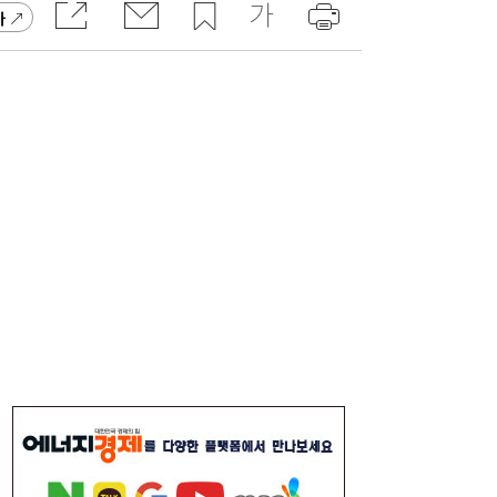
가
1600원 넘보던 환율, 한 달 새 1400원대 초
14:09
반으로↓…1~7월 월 평균 변동폭 47원
컴투스, 회심의 역작 내놨다…‘제우스: 오만
14:00
의 신’ 26일 출격