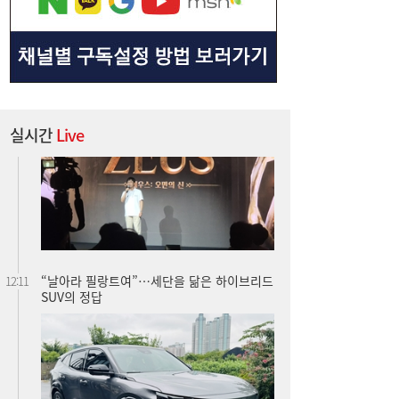
실시간
Live
“날아라 필랑트여”…세단을 닮은 하이브리드
12:11
SUV의 정답