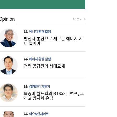
‘흥국·한화·한투’ 3파전...KDB생명 매각,
10:21
5000억 간극 좁힐까
Opinion
더보기 +
에너지·환경 칼럼
발전사 통합으로 새로운 에너지 시
대 열어야
에너지·환경 칼럼
전력 공급원의 세대교체
김병헌의 체인지
북중미 월드컵의 BTS와 트럼프, 그
리고 방시혁 유감
‘릴레이 흑자 전환’에도 못 웃는 K석화…변수
10:19
이슈&인사이트
는 독일 ‘라인강’ 수위