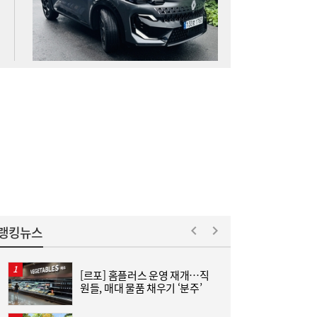
“삼전닉스 이렇게 싼데”…외국인, 코스피 못
12:05
사는 이유 [머니+]
홍소영 병무청장 “男 면제 연령 ‘43세 상향’
11:04
포함 전방위 징집률↑…여성 징병, 검토 안
해”
랭킹뉴스
[르포] 홈플러스 운영 재개…직
원들, 매대 물품 채우기 ‘분주’
은