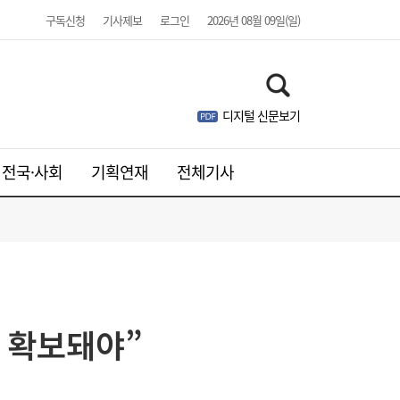
구독신청
기사제보
로그인
2026년 08월 09일(일)
디지털 신문보기
전국·사회
기획연재
전체기사
저 확보돼야”
하반기 은행권 기관영업 승부처 열렸다…인
17:03
천시금고 수성전에 ‘이목’