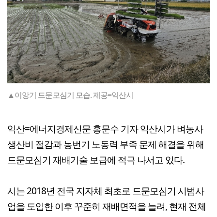
▲이앙기 드문모심기 모습. 제공=익산시
익산=에너지경제신문 홍문수 기자 익산시가 벼농사
생산비 절감과 농번기 노동력 부족 문제 해결을 위해
드문모심기 재배기술 보급에 적극 나서고 있다.
시는 2018년 전국 지자체 최초로 드문모심기 시범사
업을 도입한 이후 꾸준히 재배면적을 늘려, 현재 전체