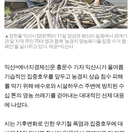
▲정헌율 익산시장(왼쪽)이 11일 망성면 화산리 일원에서 관계기
관 및 지역 주민 70여 명과 함께 '농경지 영농폐기물 집중 수거 캠
페인'을 실시하고 있다. 제공=익산시
익산=에너지경제신문 홍문수 기자 익산시가 올여름
기습적인 집중호우를 앞두고 농경지 상습 침수 피해
를 막기 위해 배수로와 시설하우스 주변에 방치된 수
십 톤의 영농 쓰레기를 걷어내는 대대적인 선제 대응
에 나섰다.
시는 기후변화로 인한 우기철 폭염과 집중호우에 대