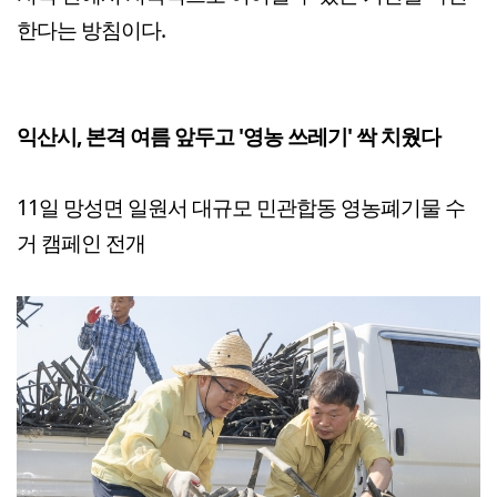
한다는 방침이다.
익산시, 본격 여름 앞두고 '영농 쓰레기' 싹 치웠다
11일 망성면 일원서 대규모 민관합동 영농폐기물 수
거 캠페인 전개