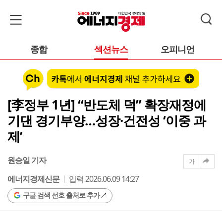
종합
섹션뉴스
오피니언
[李정부 1년] “반도체 덕” 확장재정에
기댄 경기부양…성장·건전성 ‘이중 과
제’
원승일 기자
가
에너지경제신문
입력 2026.06.09 14:27
구글 검색 선호 출처로 추가