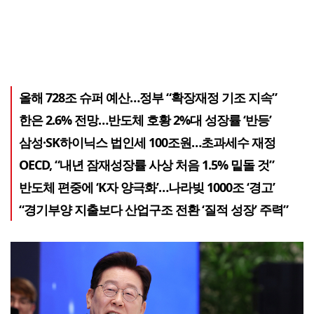
올해 728조 슈퍼 예산…정부 “확장재정 기조 지속”
한은 2.6% 전망…반도체 호황 2%대 성장률 ‘반등’
삼성·SK하이닉스 법인세 100조원…초과세수 재정
OECD, “내년 잠재성장률 사상 처음 1.5% 밑돌 것”
반도체 편중에 ‘K자 양극화’…나라빚 1000조 ‘경고’
“경기부양 지출보다 산업구조 전환 ‘질적 성장’ 주력”