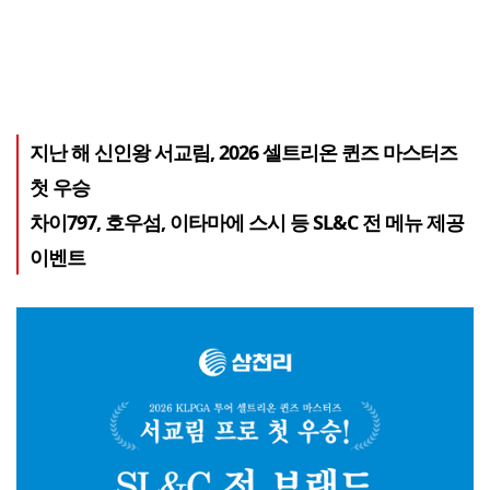
지난 해 신인왕 서교림, 2026 셀트리온 퀸즈 마스터즈
첫 우승
차이797, 호우섬, 이타마에 스시 등 SL&C 전 메뉴 제공
이벤트