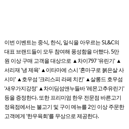
이번 이벤트는 중식, 한식, 일식을 아우르는 SL&C의
대표 브랜드들이 모두 참여해 풍성함을 더했다. 5만
원 이상 구매 고객을 대상으로 ▲차이797 '유린기' ▲
서리재 '냉 제육' ▲이타마에 스시 '혼마구로 붉은살 사
시미' ▲호우섬 '크리스피 라페 치킨' ▲살롱드 호우섬
'새우가지강정' ▲차이딤섬앤누들바 '레몬고추유린기'
등을 증정한다. 또한 프리미엄 한우 전문점 바른고기
정육점에서는 불고기 및 구이 메뉴를 2인 이상 주문한
고객에게 '한우육회'를 무상으로 제공한다.