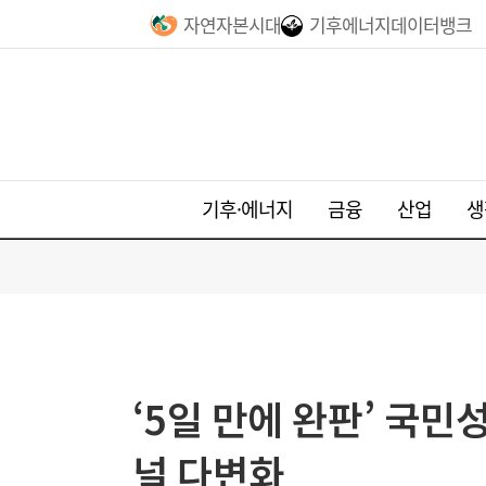
자연자본시대
기후에너지데이터뱅크
기후·에너지
금융
산업
생
‘5일 만에 완판’ 국
널 다변화