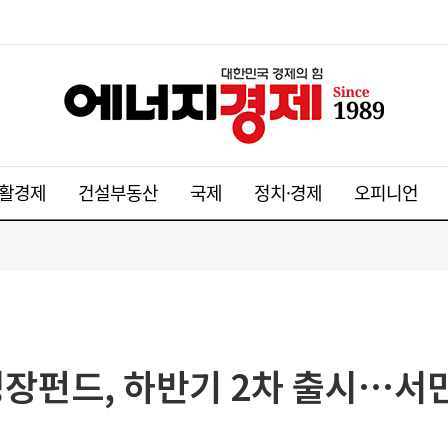
활경제
건설부동산
국제
정치·경제
오피니언
민성장펀드, 하반기 2차 출시…서