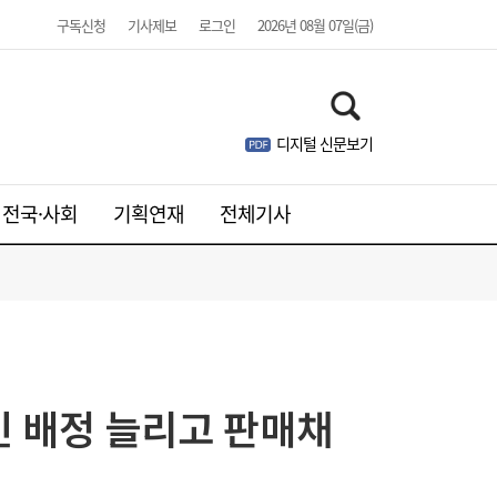
구독신청
기사제보
로그인
2026년 08월 07일(금)
디지털 신문보기
전국·사회
기획연재
전체기사
웹젠, 2분기 영업익 8.4%↓…신작은 내년에
21:41
나
민 배정 늘리고 판매채