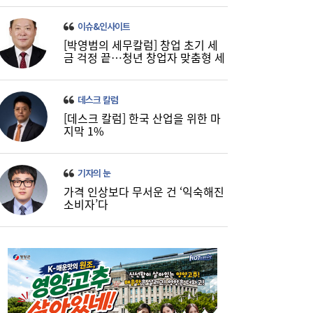
이슈&인사이트
[박영범의 세무칼럼] 창업 초기 세
금 걱정 끝…청년 창업자 맞춤형 세
정 지원 확대
데스크 칼럼
[데스크 칼럼] 한국 산업을 위한 마
코스피, 반도체 차익실현에 4%대 급락…코
16:21
지막 1%
스닥은 800선 지켜내[마감시황]
기자의 눈
가격 인상보다 무서운 건 ‘익숙해진
소비자’다
LH 사장, 주택공급 속도전 위해 “보상 임시
16:18