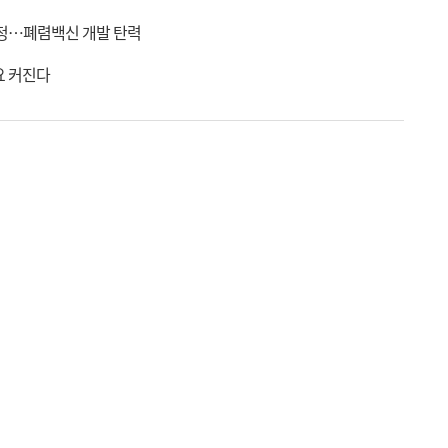
선정…폐렴백신 개발 탄력
요 커진다