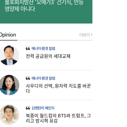
불포화지방산 ‘오메가3’ 건기식, 만능
영양제 아니다
Opinion
더보기 +
[금융권 풍향계] 취약계층 금융 접근성↑...기
16:32
업은행, 비대면 햇살론 출시 外
에너지·환경 칼럼
전력 공급원의 세대교체
에너지·환경 칼럼
사우디의 선택, 원자력 지도를 바꾼
다
미·중에 로봇 패권 안 뺏긴다…현대차, “‘글로
16:26
벌 로봇 파운드리’ 구축할 것”
김병헌의 체인지
북중미 월드컵의 BTS와 트럼프, 그
리고 방시혁 유감