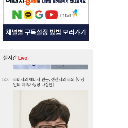
“3조 던진 외국인, 3조 받은 개미”...삼전닉
17:15
스, 하루 새 ‘와르르’
실시간
Live
소비지의 에너지 빈곤, 생산지의 소외 [이창
17:00
언의 지속가능성 나침반]