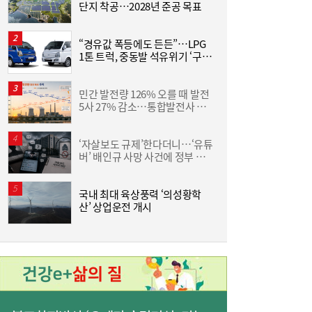
단지 착공…2028년 준공 목표
집
위
“경유값 폭등에도 든든”…LPG
L
1톤 트럭, 중동발 석유위기 ‘구원
[여전사 풍향계] KB국민카드, ‘유스클럽 체크
16:35
투수’
카드’ 20만장 돌파外
민간 발전량 126% 오를 때 발전
동
5사 27% 감소…통합발전사 출
화
범으로 진검승부 예고
6
‘자살보도 규제’한다더니…‘유튜
“
버’ 배인규 사망 사건에 정부 대
미
책 맹점 드러났다
국내 최대 육상풍력 ‘의성황학
[
산’ 상업운전 개시
3