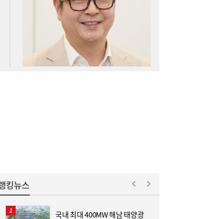
아스트로마, 인도네시아 탄소포집 시장 진출
16:52
랭킹뉴스
국내 최대 400MW 해남 태양광
[