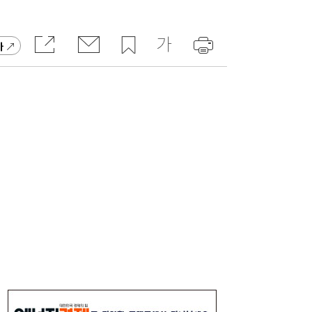
주니어 패션 매거진 ‘크레센도’ 8월호, 교보문
17:20
고 잡지 일간베스트 10위
가