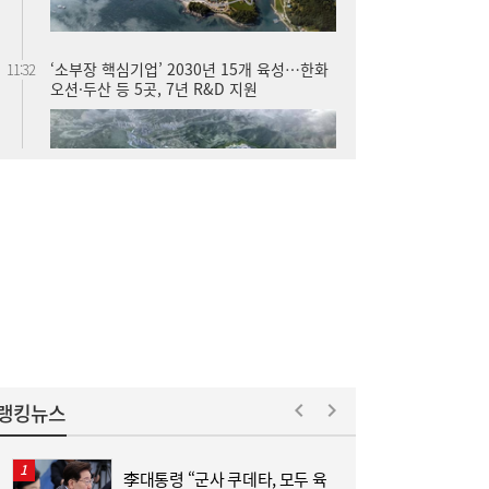
‘소부장 핵심기업’ 2030년 15개 육성…한화
11:32
오션·두산 등 5곳, 7년 R&D 지원
“경유값 폭등에도 든든”…LPG 1톤 트럭, 중
11:24
동발 석유위기 ‘구원투수’
랭킹뉴스
李대통령 “군사 쿠데타, 모두 육