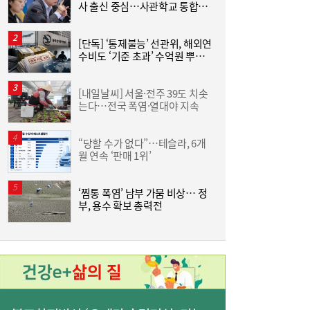
사 출신 중심…사관학교 통합하
연
LG헬로비전, 2분기 영업익 71.7% 감소…30
11:10
면 가능성 줄어”
억원 기록
[단독] ‘통제불능’ 선관위, 해외연
“
수비도 ‘기준 초과’ 수억원 뿌렸
킨
다
+
[내일날씨] 서울·전주 39도 치솟
트
는다…전국 폭염·열대야 지속
美
슈
“당할 수가 없다”…테슬라, 6개
한
월 연속 ‘판매 1위’
원
가온전선, 싱가포르 도시철도 프로젝트에 배
11:08
전케이블 공급
‘찜통 폭염’ 남부 가뭄 비상… 정
부, 용수 확보 총력전
승