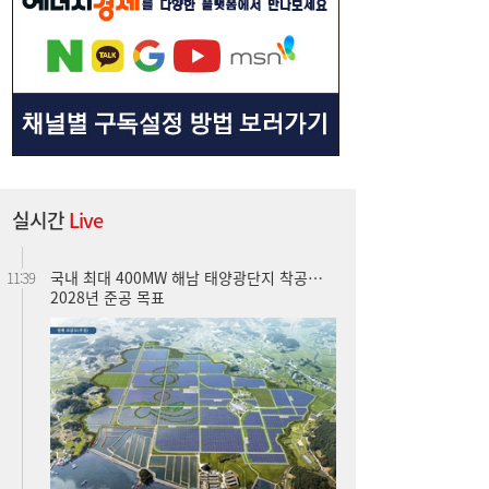
민간 발전량 126% 오를 때 발전5사 27% 감
11:45
소…통합발전사 출범으로 진검승부 예고
실시간
Live
국내 최대 400MW 해남 태양광단지 착공…
11:39
2028년 준공 목표