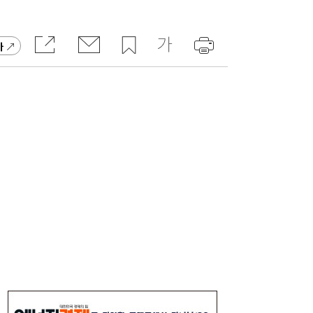
가
“미국 못 믿겠다”…달러·국채 흔드는 ‘셀 아
11:50
메리카’ 재부상 [이슈+]