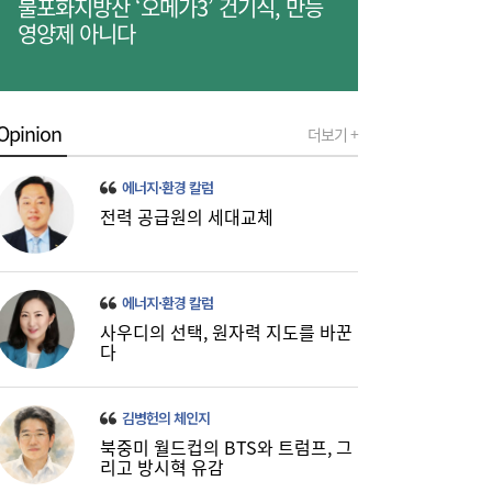
불포화지방산 ‘오메가3’ 건기식, 만능
영양제 아니다
“10년 회장 막겠다더니”...말만 무성한 금융
10:52
지배구조 개편
Opinion
더보기 +
에너지·환경 칼럼
전력 공급원의 세대교체
에너지·환경 칼럼
사우디의 선택, 원자력 지도를 바꾼
오세훈 “세금만으론 집값 못 잡아”…정부와
10:48
다
공급 해법 놓고 평행선
김병헌의 체인지
북중미 월드컵의 BTS와 트럼프, 그
리고 방시혁 유감