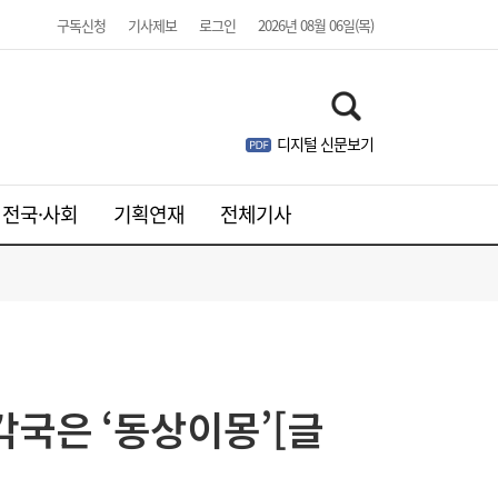
구독신청
기사제보
로그인
2026년 08월 06일(목)
디지털 신문보기
전국·사회
기획연재
전체기사
기상산업 기업·제품 탐방회 참가자 모집…“산
11:53
업-수요기관 연결 기회”
국은 ‘동상이몽’[글