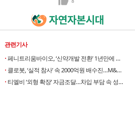
8
관련기사
페니트리움바이오, ‘신약개발 전환’ 1년만에 주주에 손벌려… ‘생존 실험’ 베팅 [장하은의 유증 리포트]
클로봇, ‘실적 참사’ 속 2000억원 배수진…M&A, 도약인가 도박인가 [장하은의 유증 리포트]
티엘비 ‘외형 확장’ 자금조달…차입 부담 속 성장 승부수 [장하은의 유증 리포트]