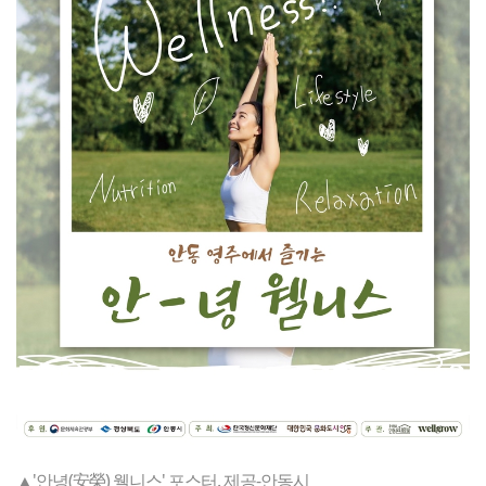
▲'안녕(安榮) 웰니스' 포스터. 제공-안동시