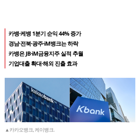
카뱅·케뱅 1분기 순익 44% 증가
경남·전북·광주·iM뱅크는 하락
카뱅은 JB·iM금융지주 실적 추월
기업대출 확대·해외 진출 효과
▲카카오뱅크, 케이뱅크.