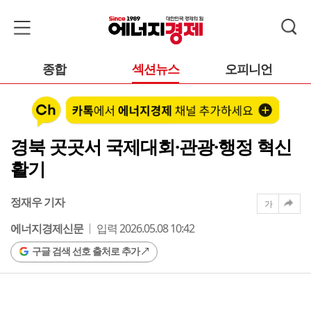
종합
섹션뉴스
오피니언
경북 곳곳서 국제대회·관광·행정 혁신
활기
정재우 기자
가
에너지경제신문
입력 2026.05.08 10:42
구글 검색 선호 출처로 추가