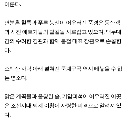
이룬다.
연분홍 철쭉과 푸른 능선이 어우러진 풍경은 등산객
과 사진 애호가들의 발길을 사로잡고 있으며, 백두대
간의 수려한 경관과 함께 봄철 대표 장관으로 손꼽힌
다.
소백산 자락 아래 펼쳐진 죽계구곡 역시 빼놓을 수 없
는 명소다.
맑은 계곡물과 울창한 숲, 기암괴석이 어우러진 이곳
은 조선시대 퇴계 이황이 사랑한 비경으로 알려져 있
다.