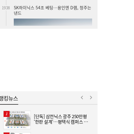
SK하이닉스 54조 베팅…용인엔 D램, 청주는
19:38
낸드
롯데케미칼, 2분기 흑자 전환…첨단소재·정
19:35
밀화학 ‘쌍끌이’
랭킹뉴스
[단독] 삼전닉스 광주 250만평
[
‘한판 설계’…평택식 캠퍼스 들
어선다