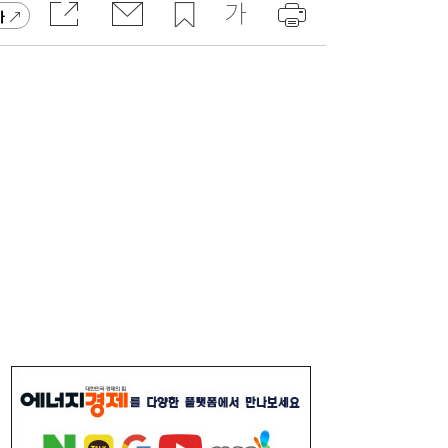
가
李대통령, 6시간 부동산 회의…“용산, 서울시
21:32
와 협의해야” 공급대책 속도
서울시 “정비사업 31만가구 착공해도 이주대
21:01
란 없다”…정부에 규제완화 촉구