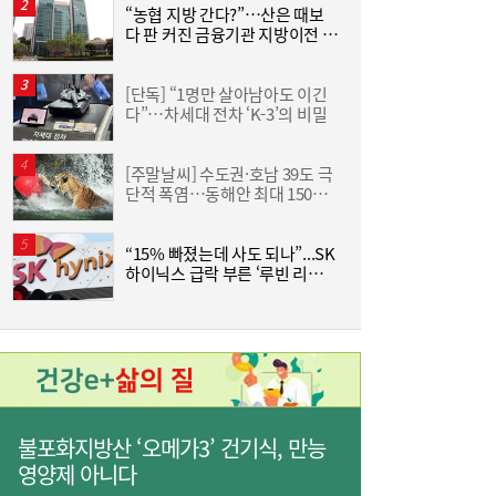
“농협 지방 간다?”…산은 때보
[
다 판 커진 금융기관 지방이전 논
격
사상 최대 실적 이어가는 SK하이닉스…분기
19:32
란
배당 375원
[단독] “1명만 살아남아도 이긴
한
다”…차세대 전차 ‘K-3’의 비밀
기
[주말날씨] 수도권·호남 39도 극
단적 폭염…동해안 최대 150㎜
즈
폭우 비상
“15% 빠졌는데 사도 되나”...SK
하이닉스 급락 부른 ‘루빈 리스
분
크’
통신 3사, AIDC로 실적 개선…남은 과제는
19:26
‘수익성’
불포화지방산 ‘오메가3’ 건기식, 만능
영양제 아니다