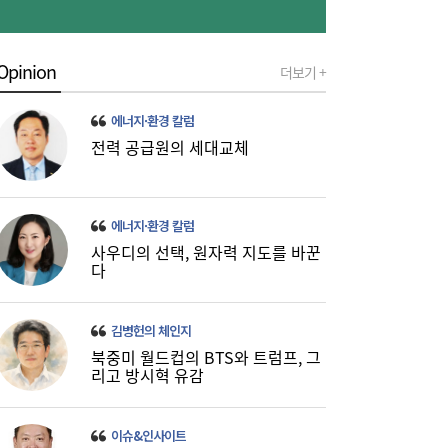
Opinion
더보기 +
금호석화, 2분기 영업익 5배 급증…3분기 수
19:24
익성은 ‘글쎄’
에너지·환경 칼럼
전력 공급원의 세대교체
에너지·환경 칼럼
사우디의 선택, 원자력 지도를 바꾼
다
진에어, 2Q 영업손실 731억…고유가 덫에
19:20
‘적자 전환’
김병헌의 체인지
북중미 월드컵의 BTS와 트럼프, 그
리고 방시혁 유감
이슈&인사이트