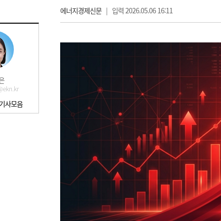
에너지경제신문
|
입력 2026.05.06 16:11
은
ekn.kr
 기사모음