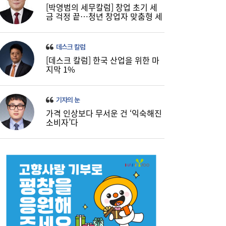
[박영범의 세무칼럼] 창업 초기 세
금 걱정 끝…청년 창업자 맞춤형 세
정 지원 확대
데스크 칼럼
[데스크 칼럼] 한국 산업을 위한 마
지막 1%
기자의 눈
가격 인상보다 무서운 건 ‘익숙해진
소비자’다