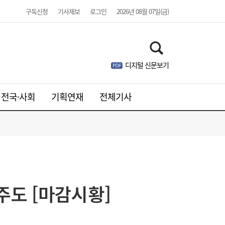
구독신청
기사제보
로그인
2026년 08월 07일(금)
디지털 신문보기
전국·사회
기획연재
전체기사
주도 [마감시황]
[단독]진원생명과학, 출자자도 몰랐던 제3자
21:46
배정 유증…허위 공시 우려도