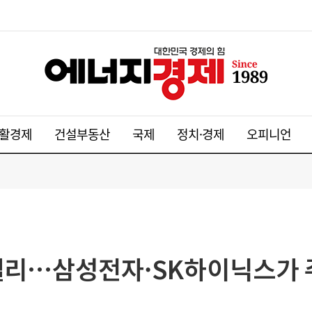
활경제
건설부동산
국제
정치·경제
오피니언
랠리…삼성전자·SK하이닉스가 