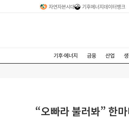
자연자본시대
기후에너지데이터뱅크
기후·에너지
금융
산업
생
“오빠라 불러봐” 한