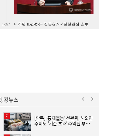
수’에 다시 불붙는 사퇴론
“8월 중순까지도 무더위 지속”…남부지방
13:55
‘폭염-가뭄 악순환’
랭킹뉴스
[단독] ‘통제불능’ 선관위, 해외연
수비도 ‘기준 초과’ 수억원 뿌렸
연
다