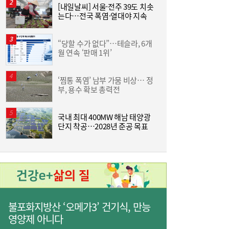
[내일날씨] 서울·전주 39도 치솟
“
는다…전국 폭염·열대야 지속
킨
오세훈 “정비사업 적대하면 집값 오른다”…
13:54
+
세제개편·용산공급설 정부 직격
“당할 수가 없다”…테슬라, 6개
한
월 연속 ‘판매 1위’
원
‘찜통 폭염’ 남부 가뭄 비상… 정
부, 용수 확보 총력전
승
국내 최대 400MW 해남 태양광
단지 착공…2028년 준공 목표
도
“국민 75.6%, ‘안규백 사퇴’ 동의”…개혁신
13:49
당, 병적기록 즉각 공개 요구
불포화지방산 ‘오메가3’ 건기식, 만능
영양제 아니다