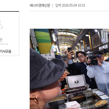
에너지경제신문
|
입력 2026.05.04 16:31
만
ekn.kr
 기사모음