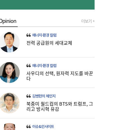
국내 최대 육상풍력 ‘의성황학산’ 상업운전 개
13:39
Opinion
시
더보기 +
에너지·환경 칼럼
전력 공급원의 세대교체
에너지·환경 칼럼
사우디의 선택, 원자력 지도를 바꾼
다
조사만 두 달, 8월말 착공 무산…삼성 광주
13:32
HVAC공장 발목 잡은 ‘맹꽁이’
김병헌의 체인지
북중미 월드컵의 BTS와 트럼프, 그
리고 방시혁 유감
이슈&인사이트