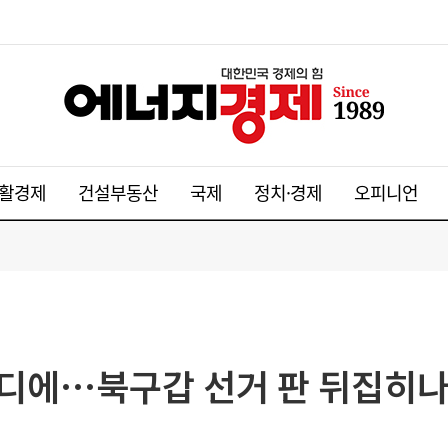
활경제
건설부동산
국제
정치·경제
오피니언
마디에…북구갑 선거 판 뒤집히