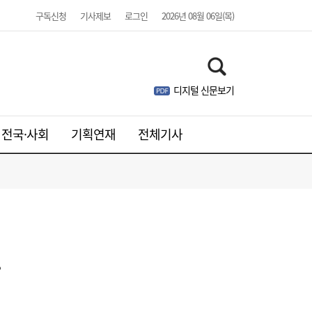
구독신청
기사제보
로그인
2026년 08월 06일(목)
디지털 신문보기
전국·사회
기획연재
전체기사
나
“가용 수단 총동원”…노동진 수협 회장, 고수
14:10