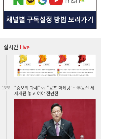
‘탄소 감축’ 없으면 21세기 후반 여름, 야외서
14:00
휴식해도 위험해진다
실시간
Live
“증오의 과세” vs “공포 마케팅”…부동산 세
13:58
제개편 놓고 여야 전면전
민주당 따라하는 장동혁?…‘정청래식 승부
13:57