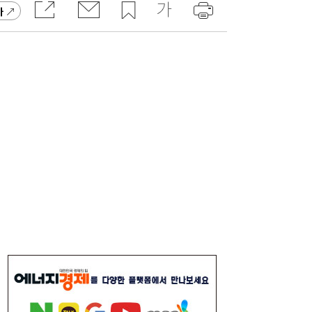
온 피해 현장 긴급 점검
가
보잉-노스롭 그루먼, ‘유·무인 복합체계’ 시연
14:09
성공…미래 항공전 판도 바꾼다