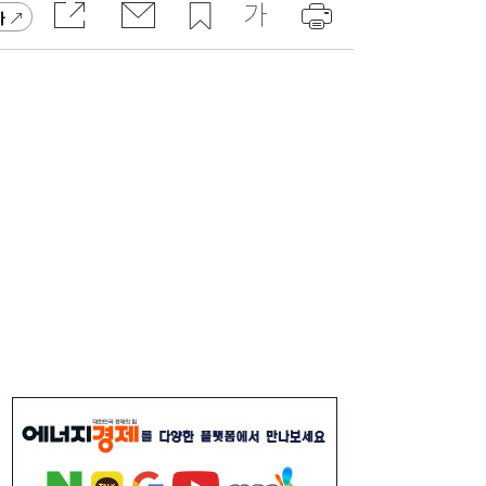
가
[금융권 풍향계] 취약계층 금융 접근성↑...기
16:32
업은행, 비대면 햇살론 출시 外
미·중에 로봇 패권 안 뺏긴다…현대차, “‘글로
16:26
벌 로봇 파운드리’ 구축할 것”