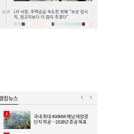
직, 정규직보다 더 많이 주겠다”
LG유플러스, 2분기 영업익 3445억원…역대
15:37
최대 실적
랭킹뉴스
국내 최대 400MW 해남 태양광
[
단지 착공…2028년 준공 목표