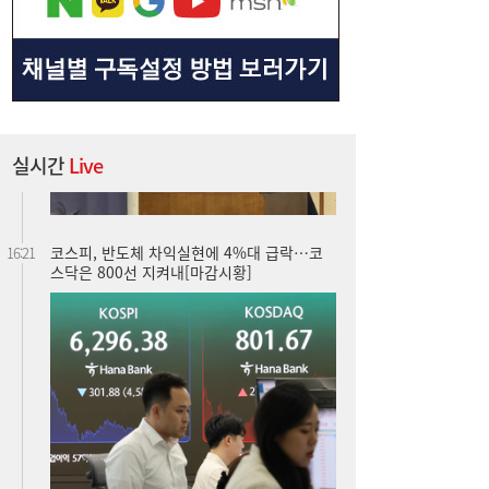
실시간
Live
코스피, 반도체 차익실현에 4%대 급락…코
16:21
스닥은 800선 지켜내[마감시황]
LH 사장, 주택공급 속도전 위해 “보상 임시
16:18