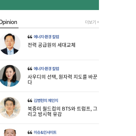
Opinion
더보기 +
에너지·환경 칼럼
카카오 이어 네이버도 ‘파업 경고등’…네이버
전력 공급원의 세대교체
15:09
Z, 그룹 첫 파업 위기
에너지·환경 칼럼
사우디의 선택, 원자력 지도를 바꾼
다
김병헌의 체인지
북중미 월드컵의 BTS와 트럼프, 그
리고 방시혁 유감
[현장] 간판 바꾼 ‘트리니티항공’…“고객 ‘진
15:06
짜 니즈’에 답하겠다”
이슈&인사이트