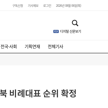
구독신청
기사제보
로그인
2026년 08월 06일(목)
[여전사 풍향계] KB국민카드, ‘유스클럽 체크
16:35
카드’ 20만장 돌파外
디지털 신문보기
전국·사회
기획연재
전체기사
경북 비례대표 순위 확정