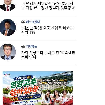
[박영범의 세무칼럼] 창업 초기 세
금 걱정 끝…청년 창업자 맞춤형 세
정 지원 확대
데스크 칼럼
[데스크 칼럼] 한국 산업을 위한 마
지막 1%
기자의 눈
가격 인상보다 무서운 건 ‘익숙해진
소비자’다