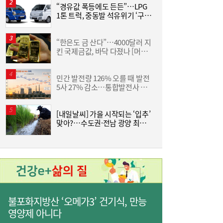
“경유값 폭등에도 든든”…LPG
1톤 트럭, 중동발 석유위기 ‘구원
산
투수’
구리 케이블도 美 품목관세 도마 위…‘슈퍼사
15:16
“한은도 금 산다”…4000달러 지
이클’ 전선업계 ‘촉각’
킨 국제금값, 바닥 다졌나 [머니
금
+]
민간 발전량 126% 오를 때 발전
조
5사 27% 감소…통합발전사 출
삼
범으로 진검승부 예고
‘
[내일날씨] 가을 시작되는 ‘입추’
V
맞아?…수도권·전남 광양 최고
39도
풍력발전 점검에서 방산으로…니어스랩, 코
15:15
스닥 상장 도전
불포화지방산 ‘오메가3’ 건기식, 만능
영양제 아니다