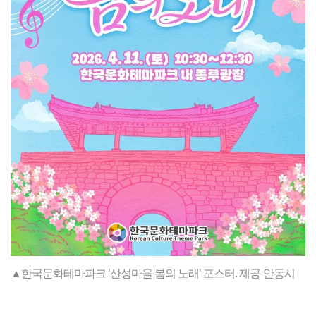
▲한국문화테마파크 '산성마을 봄의 노래' 포스터. 제공-안동시