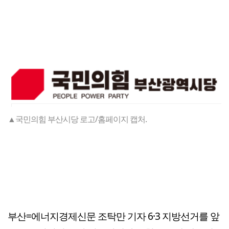
▲국민의힘 부산시당 로고/홈페이지 캡처.
부산=에너지경제신문 조탁만 기자 6·3 지방선거를 앞