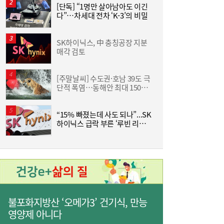
[단독] “1명만 살아남아도 이긴
다”…차세대 전차 ‘K-3’의 비밀
즈
[현장] “청소년은 미래 아닌 현재 세대”…기
06:56
후위기·물 해법 제시한 18개국 청소년들
SK하이닉스, 中 충칭공장 지분
매각 검토
분
[주말날씨] 수도권·호남 39도 극
[
단적 폭염…동해안 최대 150㎜
수
폭우 비상
“15% 빠졌는데 사도 되나”...SK
李
하이닉스 급락 부른 ‘루빈 리스
크’
美 하원, 한국 정통망법 개정에 공식 항의…
06:00
방미통위 “차별 아니다” 반박
불포화지방산 ‘오메가3’ 건기식, 만능
영양제 아니다