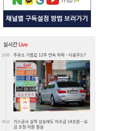
실시간
Live
주유소 기름값 12주 연속 하락…다음주는?
10:08
가스공사 실적 상승에도 미수금 14조원…요
09:10
금 조정·지원 절실