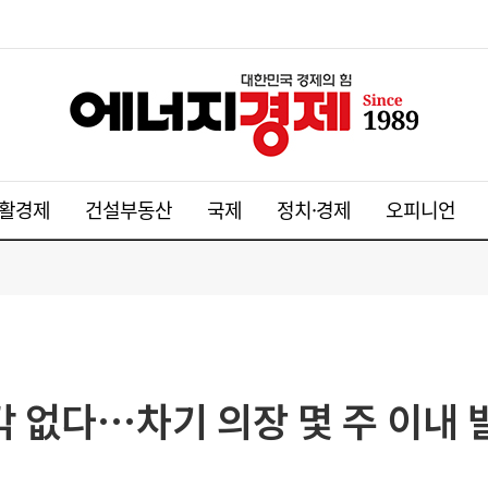
활경제
건설부동산
국제
정치·경제
오피니언
각 없다…차기 의장 몇 주 이내 