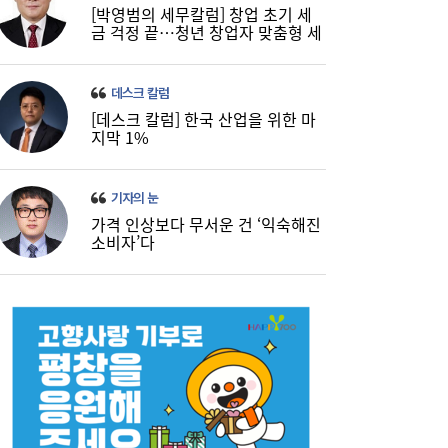
[박영범의 세무칼럼] 창업 초기 세
금 걱정 끝…청년 창업자 맞춤형 세
정 지원 확대
데스크 칼럼
[데스크 칼럼] 한국 산업을 위한 마
지막 1%
기자의 눈
가격 인상보다 무서운 건 ‘익숙해진
소비자’다