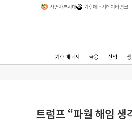
자연자본시대
기후에너지데이터뱅크
기후·에너지
금융
산업
생
트럼프 “파월 해임 생