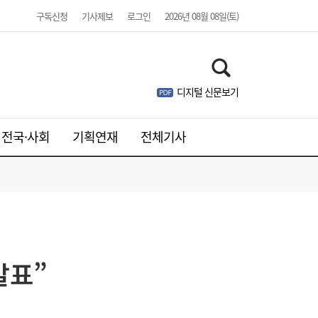
구독신청
기사제보
로그인
2026년 08월 08일(토)
디지털 신문보기
전국·사회
기획연재
전체기사
“역시 미국이 답”…코스피 폭락에 서학개미
11:20
‘대탈출’ [머니+]
발표”