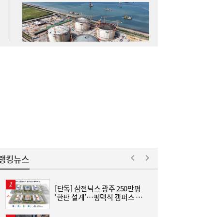
[주말N게임] 24주년 맞은 장수게임 ‘라그나
08:00
로크 온라인’
랭킹뉴스
[단독] 삼전닉스 광주 250만평
[
‘한판 설계’…평택식 캠퍼스 들
어선다