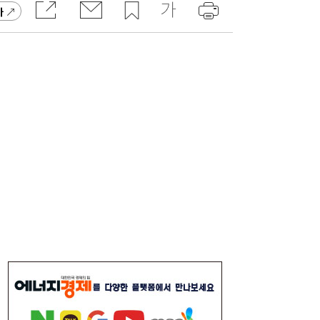
가
이쯤되면 ‘내홍위’…국힘 윤리위원 또 사퇴,
11:15
윤리위 내부 갈등 확산
“9억주 폭탄 버텼다”…스페이스X 이틀새
10:59
23% 폭등, 바닥 찍었나 [머니+]