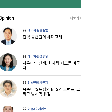
Opinion
더보기 +
SK하이닉스, 中 충칭공장 지분 매각 검토
23:44
에너지·환경 칼럼
전력 공급원의 세대교체
에너지·환경 칼럼
사우디의 선택, 원자력 지도를 바꾼
다
李대통령, 6시간 부동산 회의…“용산, 서울시
21:32
와 협의해야” 공급대책 속도
김병헌의 체인지
북중미 월드컵의 BTS와 트럼프, 그
리고 방시혁 유감
이슈&인사이트