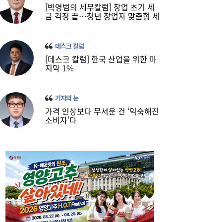
[박영범의 세무칼럼] 창업 초기 세
금 걱정 끝…청년 창업자 맞춤형 세
정 지원 확대
데스크 칼럼
[데스크 칼럼] 한국 산업을 위한 마
코스피, 반도체 차익실현에 4%대 급락…코
16:21
지막 1%
스닥은 800선 지켜내[마감시황]
기자의 눈
가격 인상보다 무서운 건 ‘익숙해진
소비자’다
LH 사장, 주택공급 속도전 위해 “보상 임시
16:18
직, 정규직보다 더 많이 주겠다”