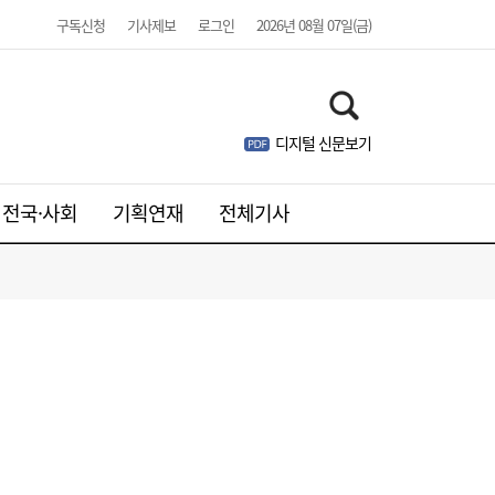
구독신청
기사제보
로그인
2026년 08월 07일(금)
디지털 신문보기
웹젠, 2분기 영업익 8.4%↓…신작은 내년에
21:41
나
전국·사회
기획연재
전체기사
주니어 패션 매거진 ‘크레센도’ 8월호, 교보문
17:20