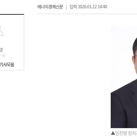
에너지경제신문
|
입력 2026.01.12 14:40
영
n.kr
 기사모음
▲임진영 정치