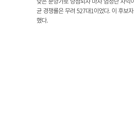
낮은 분양가로 당첨되자 마자 엄청난 차익이
균 경쟁률은 무려 527대1이었다. 이 후보자
했다.