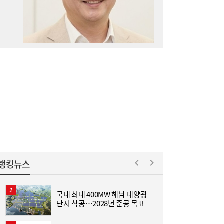
아스트로마, 인도네시아 탄소포집 시장 진출
16:52
랭킹뉴스
국내 최대 400MW 해남 태양광
[
단지 착공…2028년 준공 목표
집
위