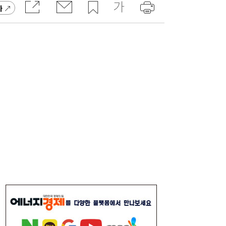
고 잡지 일간베스트 10위
가
“3조 던진 외국인, 3조 받은 개미”...삼전닉
17:15
스, 하루 새 ‘와르르’