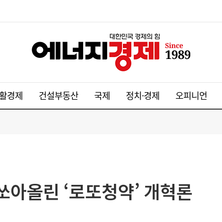
활경제
건설부동산
국제
정치·경제
오피니언
 쏘아올린 ‘로또청약’ 개혁론