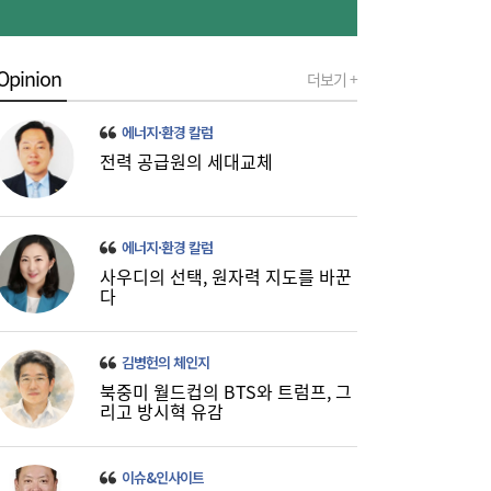
Opinion
더보기 +
[금융권 풍향계] 취약계층 금융 접근성↑...기
16:32
업은행, 비대면 햇살론 출시 外
에너지·환경 칼럼
전력 공급원의 세대교체
에너지·환경 칼럼
사우디의 선택, 원자력 지도를 바꾼
다
미·중에 로봇 패권 안 뺏긴다…현대차, “‘글로
16:26
벌 로봇 파운드리’ 구축할 것”
김병헌의 체인지
북중미 월드컵의 BTS와 트럼프, 그
리고 방시혁 유감
이슈&인사이트