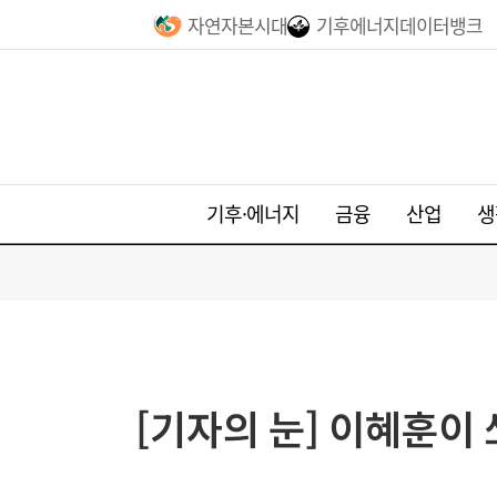
자연자본시대
기후에너지데이터뱅크
기후·에너지
금융
산업
생
[기자의 눈] 이혜훈이