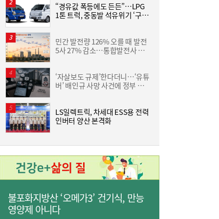
“경유값 폭등에도 든든”…LPG
동
1톤 트럭, 중동발 석유위기 ‘구원
화
[여전사 풍향계] KB국민카드, ‘유스클럽 체크
16:35
투수’
6
카드’ 20만장 돌파外
민간 발전량 126% 오를 때 발전
“
5사 27% 감소…통합발전사 출
미
범으로 진검승부 예고
‘자살보도 규제’한다더니…‘유튜
버’ 배인규 사망 사건에 정부 대
산
책 맹점 드러났다
LS일렉트릭, 차세대 ESS용 전력
[
인버터 양산 본격화
3
불포화지방산 ‘오메가3’ 건기식, 만능
영양제 아니다