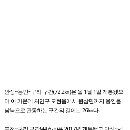
안성~용인~구리 구간(72.2㎞)은 올 1월 1일 개통됐으
며 이 가운데 처인구 모현읍에서 원삼면까지 용인을
남북으로 관통하는 구간의 길이는 26㎞다.
포천~구리 구간(44.6㎞)은 2017년 개통됐고 안성~세