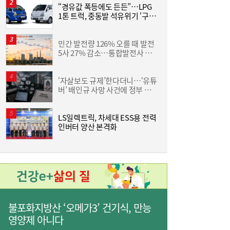
“경유값 폭등에도 든든”…LPG
동
1톤 트럭, 중동발 석유위기 ‘구원
화
[여전사 풍향계] KB국민카드, ‘유스클럽 체크
16:35
투수’
6
카드’ 20만장 돌파外
민간 발전량 126% 오를 때 발전
“
5사 27% 감소…통합발전사 출
미
범으로 진검승부 예고
‘자살보도 규제’한다더니…‘유튜
버’ 배인규 사망 사건에 정부 대
산
책 맹점 드러났다
LS일렉트릭, 차세대 ESS용 전력
[
인버터 양산 본격화
3
불포화지방산 ‘오메가3’ 건기식, 만능
영양제 아니다