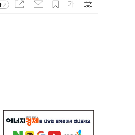
고 잡지 일간베스트 10위
가
“3조 던진 외국인, 3조 받은 개미”...삼전닉
17:15
스, 하루 새 ‘와르르’