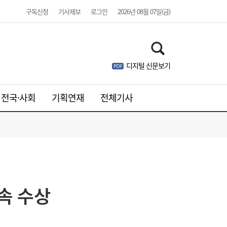
구독신청
기사제보
로그인
2026년 08월 07일(금)
디지털 신문보기
웹젠, 2분기 영업익 8.4%↓…신작은 내년에
21:41
나
전국·사회
기획연재
전체기사
속 수상
주니어 패션 매거진 ‘크레센도’ 8월호, 교보문
17:20