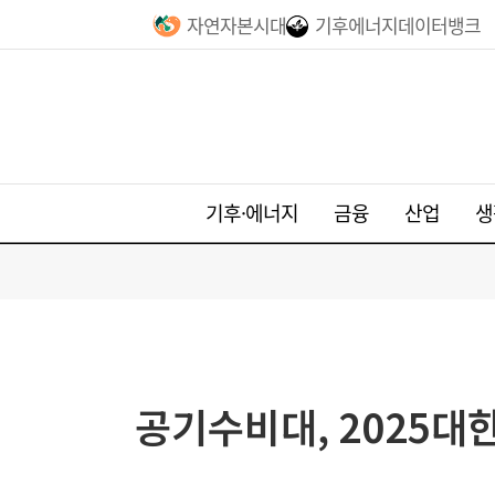
자연자본시대
기후에너지데이터뱅크
기후·에너지
금융
산업
생
공기수비대, 2025