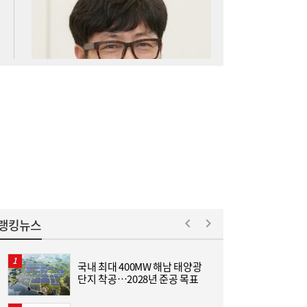
아스트로마, 인도네시아 탄소포집 시장 진출
16:52
랭킹뉴스
국내 최대 400MW 해남 태양광
[
단지 착공…2028년 준공 목표
집
위