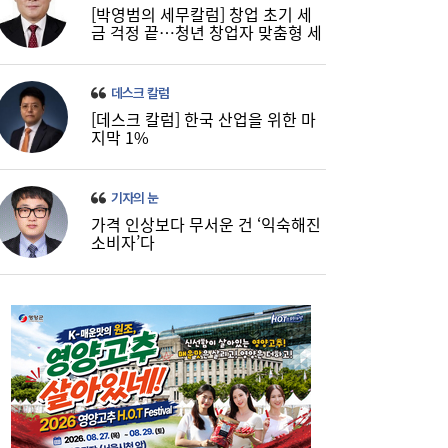
[박영범의 세무칼럼] 창업 초기 세
금 걱정 끝…청년 창업자 맞춤형 세
정 지원 확대
데스크 칼럼
[데스크 칼럼] 한국 산업을 위한 마
코스피, 반도체 차익실현에 4%대 급락…코
16:21
지막 1%
스닥은 800선 지켜내[마감시황]
기자의 눈
가격 인상보다 무서운 건 ‘익숙해진
소비자’다
LH 사장, 주택공급 속도전 위해 “보상 임시
16:18
직, 정규직보다 더 많이 주겠다”