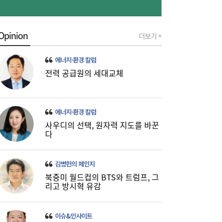
Opinion
더보기 +
[금융권 풍향계] 취약계층 금융 접근성↑...기
16:32
업은행, 비대면 햇살론 출시 外
에너지·환경 칼럼
전력 공급원의 세대교체
에너지·환경 칼럼
사우디의 선택, 원자력 지도를 바꾼
다
미·중에 로봇 패권 안 뺏긴다…현대차, “‘글로
16:26
벌 로봇 파운드리’ 구축할 것”
김병헌의 체인지
북중미 월드컵의 BTS와 트럼프, 그
리고 방시혁 유감
이슈&인사이트