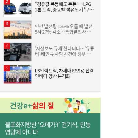
“경유값 폭등에도 든든”…LPG
동
1톤 트럭, 중동발 석유위기 ‘구원
화
[여전사 풍향계] KB국민카드, ‘유스클럽 체크
16:35
투수’
6
카드’ 20만장 돌파外
민간 발전량 126% 오를 때 발전
“
5사 27% 감소…통합발전사 출
미
범으로 진검승부 예고
‘자살보도 규제’한다더니…‘유튜
버’ 배인규 사망 사건에 정부 대
산
책 맹점 드러났다
LS일렉트릭, 차세대 ESS용 전력
[
인버터 양산 본격화
3
불포화지방산 ‘오메가3’ 건기식, 만능
영양제 아니다