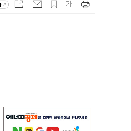
고 잡지 일간베스트 10위
가
“3조 던진 외국인, 3조 받은 개미”...삼전닉
17:15
스, 하루 새 ‘와르르’