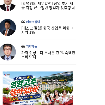
[박영범의 세무칼럼] 창업 초기 세
금 걱정 끝…청년 창업자 맞춤형 세
정 지원 확대
데스크 칼럼
[데스크 칼럼] 한국 산업을 위한 마
코스피, 반도체 차익실현에 4%대 급락…코
16:21
지막 1%
스닥은 800선 지켜내[마감시황]
기자의 눈
가격 인상보다 무서운 건 ‘익숙해진
소비자’다
LH 사장, 주택공급 속도전 위해 “보상 임시
16:18
직, 정규직보다 더 많이 주겠다”