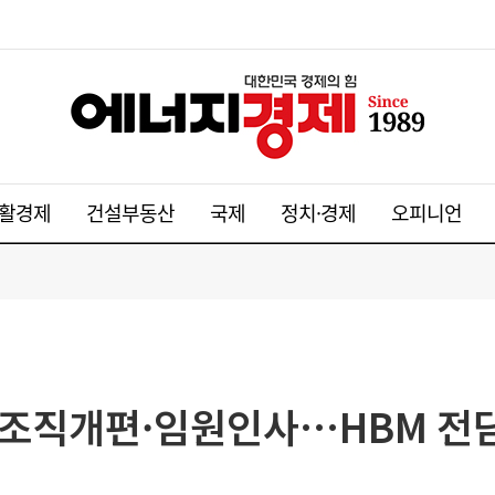
활경제
건설부동산
국제
정치·경제
오피니언
년 조직개편·임원인사…HBM 전