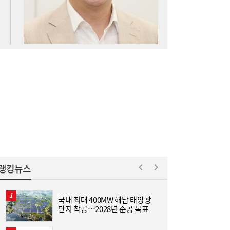
아스트로마, 인도네시아 탄소포집 시장 진출
16:52
랭킹뉴스
국내 최대 400MW 해남 태양광
[
단지 착공…2028년 준공 목표
집
위