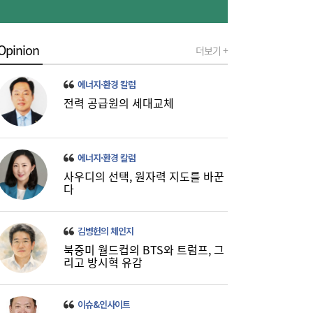
Opinion
더보기 +
[금융권 풍향계] 취약계층 금융 접근성↑...기
16:32
업은행, 비대면 햇살론 출시 外
에너지·환경 칼럼
전력 공급원의 세대교체
에너지·환경 칼럼
사우디의 선택, 원자력 지도를 바꾼
다
미·중에 로봇 패권 안 뺏긴다…현대차, “‘글로
16:26
벌 로봇 파운드리’ 구축할 것”
김병헌의 체인지
북중미 월드컵의 BTS와 트럼프, 그
리고 방시혁 유감
이슈&인사이트