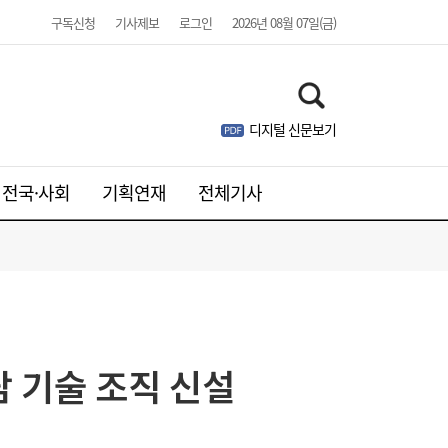
구독신청
기사제보
로그인
2026년 08월 07일(금)
디지털 신문보기
웹젠, 2분기 영업익 8.4%↓…신작은 내년에
21:41
나
전국·사회
기획연재
전체기사
담 기술 조직 신설
주니어 패션 매거진 ‘크레센도’ 8월호, 교보문
17:20