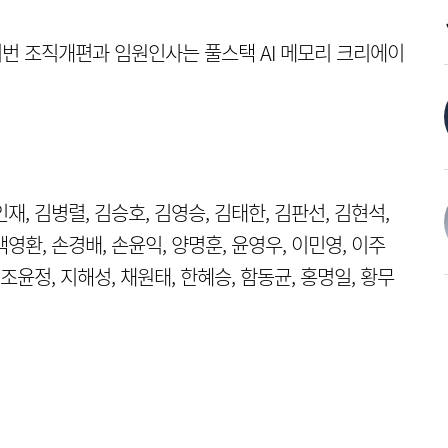
이번 조직개편과 임원인사는 풀스택 AI 메모리 크리에이
인재, 김병렬, 김승호, 김영승, 김태한, 김판선, 김현석,
백영환, 손경배, 손윤익, 양명훈, 윤영우, 이민영, 이주
 조윤정, 지해성, 채원태, 한혜승, 함동균, 홍명일, 황무