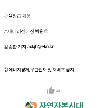
◇실장급 채용
△대테러센터장 박원호
김종환 기자 axkjh@ekn.kr
ⓒ 에너지경제,무단전재 및 재배포 금지
33