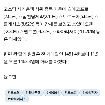
코스닥 시가총액 상위 종목 가운데 △에코프로
(7.05%) △삼천당제약(2.10%) △보로노이(5.65%) △
클래시스(8.62%) 등이 강세를 보였고 △알테오젠
(-2.30%) △펩트론(-4.32%) △파마리서치(-11.20%) 등
은 약세였다.
한편 원·달러 환율은 전 거래일인 1451.4원보다 11.9
원 오른 1463.3원에 거래를 마쳤다.
윤수현
# 코스닥
# 하나은행
# 4100선
# 코스피
# 삼성전자
# sk하이닉스