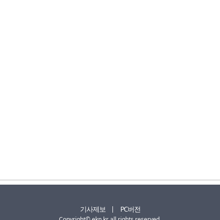
기사제보
PC버전
Copyright© ekn.kr all rights reserved.