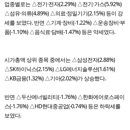
업종별로는 △전기·전자(2.29%) △전기·가스(5.92%)
△섬유·의류(4.89%) △의료·정밀기기(2.15%) 등이 강
세를 보였다. 반면 △기계·장비(-1.22%) △운송장비·부
품(-1.10%) △음식료·담배(-1.47%) 등은 약세였다.
시가총액 상위 종목 중에서는 △삼성전자(2.88%)
△SK하이닉스(2.15%) △LG에너지솔루션(1.61%)
△KB금융(1.32%) △기아(2.02%)가 상승했다.
반면 △두산에너빌리티(-1.76%) △한화에어로스페이
스(-1.76%) △HD현대중공업(-0.74%) 등은 하락세를
보였다.