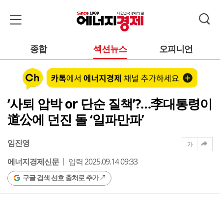
종합
섹션뉴스
오피니언
‘사퇴 압박 or 단순 질책’?…李대통령이
道公에 던진 돌 ‘일파만파’
임진영
가
에너지경제신문
입력 2025.09.14 09:33
구글 검색 선호 출처로 추가