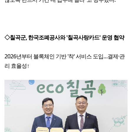
◇칠곡군, 한국조폐공사와 '칠곡사랑카드' 운영 협약
2026년부터 블록체인 기반 '착' 서비스 도입…결제·관
리 효율성↑