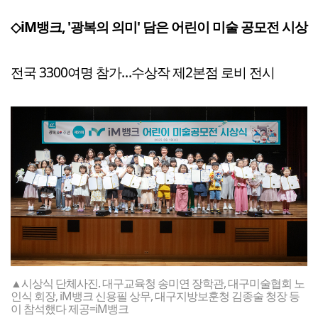
◇iM뱅크, '광복의 의미' 담은 어린이 미술 공모전 시상
전국 3300여명 참가…수상작 제2본점 로비 전시
▲시상식 단체사진. 대구교육청 송미연 장학관, 대구미술협회 노
인식 회장, iM뱅크 신용필 상무, 대구지방보훈청 김종술 청장 등
이 참석했다 제공=iM뱅크