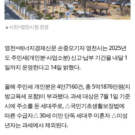
▲사진=영천시청 전경
영천=에너지경제신문 손중모기자 영천시는 2025년
도 주민세(개인분·사업소분) 신고·납부 기간을 내달 1
일까지 운영한다고 14일 밝혔다.
올해 주민세 개인분은 4만7160건, 총 5억1876만원(지
방교육세 포함)이 부과됐다. 과세 대상은 7월 1일 기준
시에 주소를 둔 세대주로, △국민기초생활보장법에
따른 수급자△ 30세 미만 단독 세대주 미혼자 △미성
년자는 과세에서 제외된다.