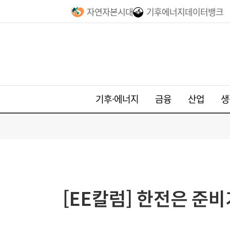
자연자본시대
기후에너지데이터뱅크
기후·에너지
금융
산업
생
[EE칼럼] 한전은 준비