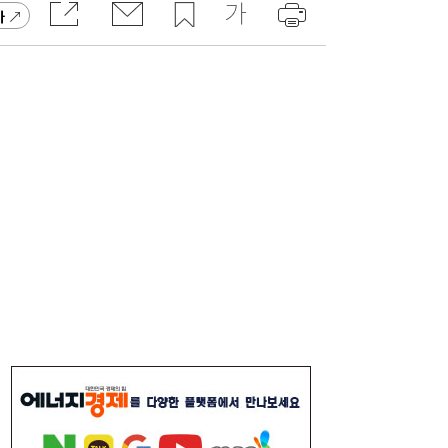
가
李대통령, 6시간 부동산 회의…“용산, 서울시
21:32
와 협의해야” 공급대책 속도
서울시 “정비사업 31만가구 착공해도 이주대
21:01
란 없다”…정부에 규제완화 촉구