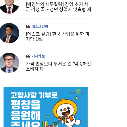
[박영범의 세무칼럼] 창업 초기 세
금 걱정 끝…청년 창업자 맞춤형 세
정 지원 확대
데스크 칼럼
[데스크 칼럼] 한국 산업을 위한 마
지막 1%
기자의 눈
가격 인상보다 무서운 건 ‘익숙해진
소비자’다