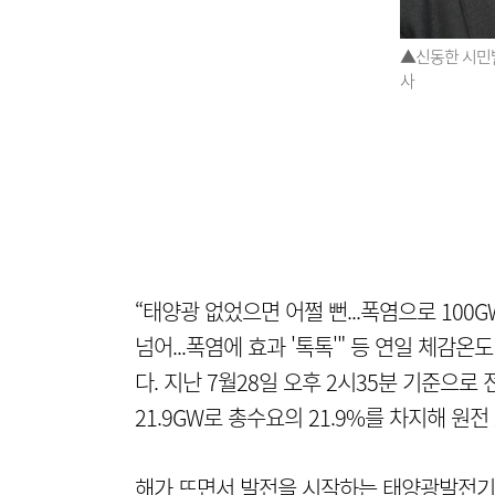
▲신동한 시민
사
“태양광 없었으면 어쩔 뻔...폭염으로 100G
넘어...폭염에 효과 '톡톡'" 등 연일 체감
다. 지난 7월28일 오후 2시35분 기준으로
21.9GW로 총수요의 21.9%를 차지해 원전 
해가 뜨면서 발전을 시작하는 태양광발전기