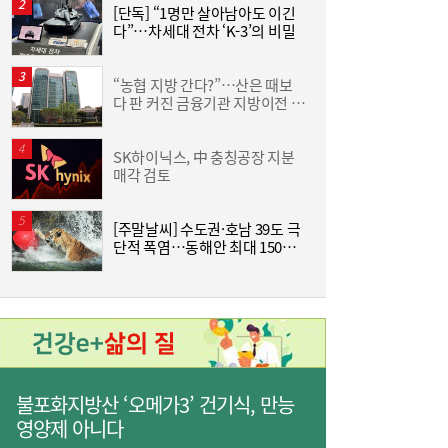
[단독] “1명만 살아남아도 이긴
[
다”…차세대 전차 ‘K-3’의 비밀
사상 최대 실적 이어가는 SK하이닉스…분기
19:32
배당 375원
“농협 지방 간다?”…산은 때보
[
다 판 커진 금융기관 지방이전 논
격
란
SK하이닉스, 中 충칭공장 지분
한
매각 검토
기
[주말날씨] 수도권·호남 39도 극
단적 폭염…동해안 최대 150㎜
즈
폭우 비상
통신 3사, AIDC로 실적 개선…남은 과제는
19:26
‘수익성’
불포화지방산 ‘오메가3’ 건기식, 만능
영양제 아니다