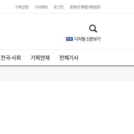
구독신청
기사제보
로그인
2026년 08월 08일(토)
디지털 신문보기
전국·사회
기획연재
전체기사
SK하이닉스, 中 충칭공장 지분 매각 검토
23:44