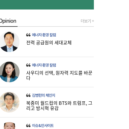
Opinion
더보기 +
금호석화, 2분기 영업익 5배 급증…3분기 수
19:24
익성은 ‘글쎄’
에너지·환경 칼럼
전력 공급원의 세대교체
에너지·환경 칼럼
사우디의 선택, 원자력 지도를 바꾼
다
진에어, 2Q 영업손실 731억…고유가 덫에
19:20
‘적자 전환’
김병헌의 체인지
북중미 월드컵의 BTS와 트럼프, 그
리고 방시혁 유감
이슈&인사이트