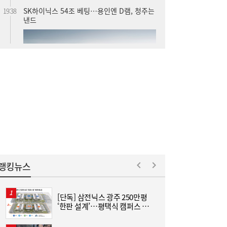
SK하이닉스 54조 베팅…용인엔 D램, 청주는
19:38
낸드
롯데케미칼, 2분기 흑자 전환…첨단소재·정
19:35
밀화학 ‘쌍끌이’
랭킹뉴스
[단독] 삼전닉스 광주 250만평
“
‘한판 설계’…평택식 캠퍼스 들
하
어선다
크