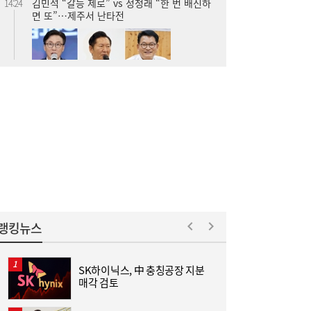
김민석 “갈등 제로” vs 정청래 “한 번 배신하
14:24
면 또”…제주서 난타전
줄었던 中企 대출, 한 달 만에 반등…5대 은
13:11
행, 기업대출 확대
랭킹뉴스
SK하이닉스, 中 충칭공장 지분
매각 검토
“역시 미국이 답”…코스피 폭락에 서학개미
11:20
‘대탈출’ [머니+]