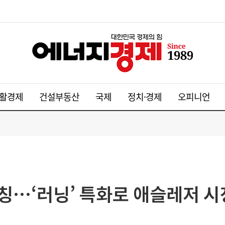
활경제
건설부동산
국제
정치·경제
오피니언
론칭…‘러닝’ 특화로 애슬레저 시