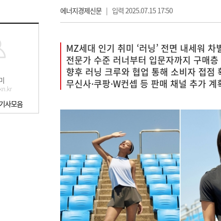
에너지경제신문
|
입력 2025.07.15 17:50
MZ세대 인기 취미 ‘러닝’ 전면 내세워 차
전문가 수준 러너부터 입문자까지 구매층
향후 러닝 크루와 협업 통해 소비자 접점 
미
무신사·쿠팡·W컨셉 등 판매 채널 추가 계
n.kr
 기사모음