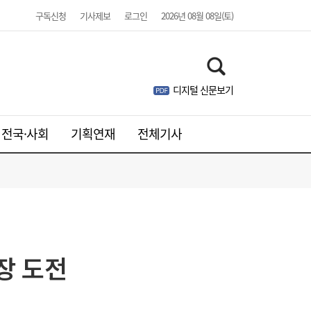
구독신청
기사제보
로그인
2026년 08월 08일(토)
디지털 신문보기
전국·사회
기획연재
전체기사
장 도전
[송윤주의 부동산생태계] 첫발 뗀 ‘적금주
18:05
택’…주거사다리 기능할까