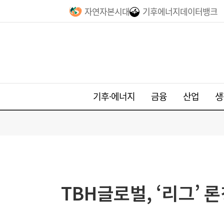
자연자본시대
기후에너지데이터뱅크
기후·에너지
금융
산업
생
TBH글로벌, ‘리그’ 