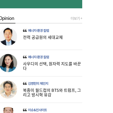
“9억주 폭탄 버텼다”…스페이스X 이틀새
10:59
23% 폭등, 바닥 찍었나 [머니+]
Opinion
더보기 +
에너지·환경 칼럼
전력 공급원의 세대교체
에너지·환경 칼럼
사우디의 선택, 원자력 지도를 바꾼
주유소 기름값 12주 연속 하락…다음주는?
10:08
다
김병헌의 체인지
북중미 월드컵의 BTS와 트럼프, 그
리고 방시혁 유감
이슈&인사이트