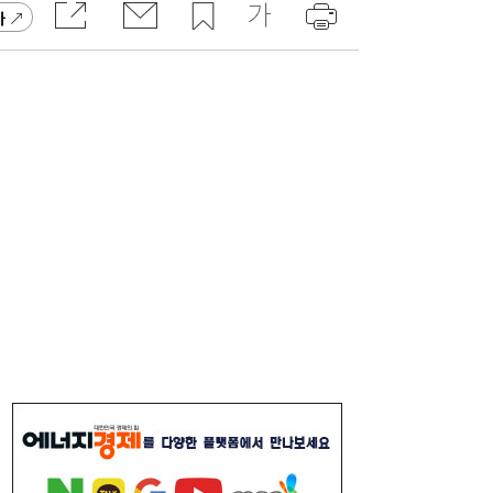
가
달러 수급 개선에 원화 강세…환율 ‘1300원
17:05
대’ 시험대
“40도 폭염에 쓰러지면”...나도 받을 수 있는
16:06
보험금 있다