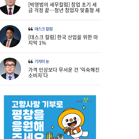
[박영범의 세무칼럼] 창업 초기 세
금 걱정 끝…청년 창업자 맞춤형 세
정 지원 확대
데스크 칼럼
[데스크 칼럼] 한국 산업을 위한 마
지막 1%
기자의 눈
가격 인상보다 무서운 건 ‘익숙해진
소비자’다