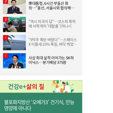
李대통령, 6시간 부동산 회
야
의…“용산, 서울시와 협의해야”
단
공급대책 속도
“역시 미국이 답”…코스피 폭락
에 서학개미 ‘대탈출’ [머니+]
D
“9억주 폭탄 버텼다”…스페이스
서
X 이틀새 23% 폭등, 바닥 찍었나
[머니+]
이쯤되면 ‘내홍위’…국힘 윤리위원 또 사퇴,
11:15
사상 최대 실적 이어가는 SK하
통
윤리위 내부 갈등 확산
이닉스…분기배당 375원
은
불포화지방산 ‘오메가3’ 건기식, 만능
영양제 아니다